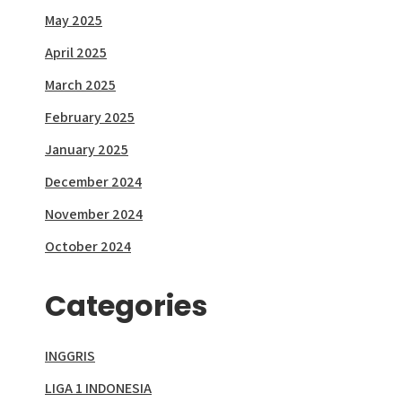
May 2025
April 2025
March 2025
February 2025
January 2025
December 2024
November 2024
October 2024
Categories
INGGRIS
LIGA 1 INDONESIA