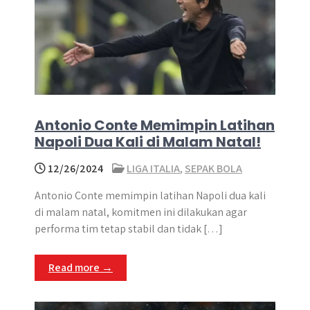
Antonio Conte Memimpin Latihan
Napoli Dua Kali di Malam Natal!
12/26/2024
LIGA ITALIA
,
SEPAK BOLA
Antonio Conte memimpin latihan Napoli dua kali
di malam natal, komitmen ini dilakukan agar
performa tim tetap stabil dan tidak […]
Read more →