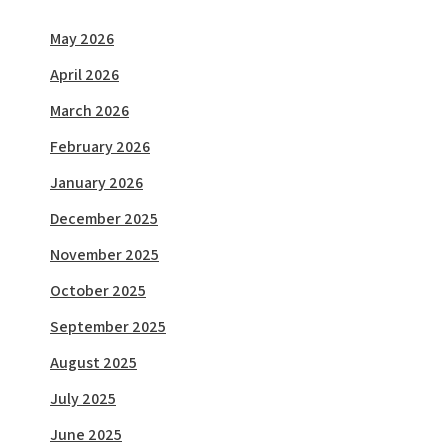
May 2026
April 2026
March 2026
February 2026
January 2026
December 2025
November 2025
October 2025
September 2025
August 2025
July 2025
June 2025