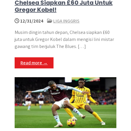
Chelsea Siapkan £60 Juta Untuk
Gregor Kobel!
12/31/2024
LIGA INGGRIS
Musim dingin tahun depan, Chelsea siapkan £60
juta untuk Gregor Kobel dalam mengisi lini mistar
gawang tim berjuluk The Blues. […]
Read more →