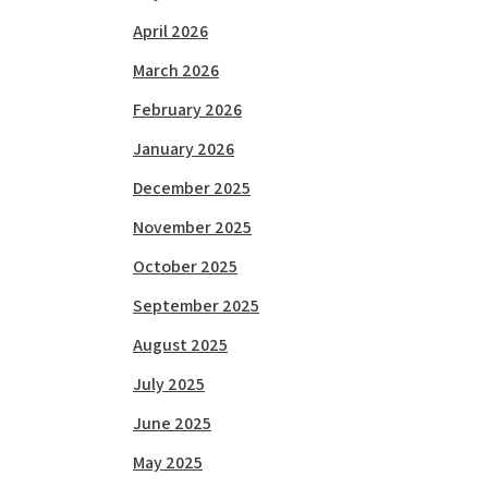
April 2026
March 2026
February 2026
January 2026
December 2025
November 2025
October 2025
September 2025
August 2025
July 2025
June 2025
May 2025