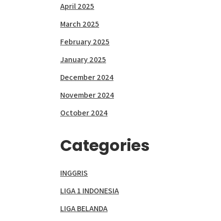
April 2025
March 2025
February 2025
January 2025
December 2024
November 2024
October 2024
Categories
INGGRIS
LIGA 1 INDONESIA
LIGA BELANDA