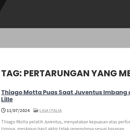
TAG:
PERTARUNGAN YANG M
Thiago Motta Puas Saat Juventus Imbang 
Lille
11/07/2024
LIGA ITALIA
Thiago Motta pelatih Juventus, menyatakan kepuasan atas perf
timnya, meskipun hasil akhir tidak sepenuhnya sesuai harapan.​