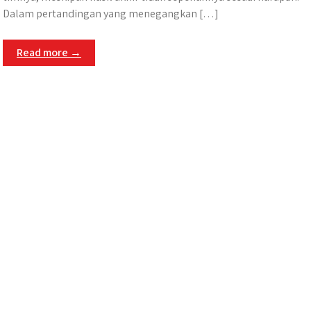
Dalam pertandingan yang menegangkan […]
Read more →