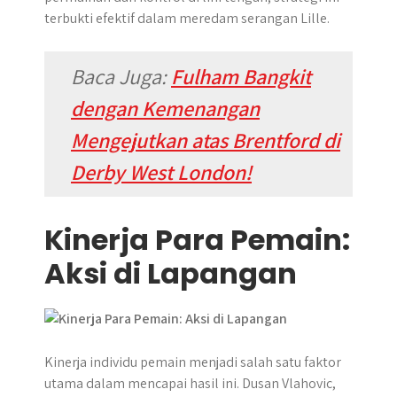
terbukti efektif dalam meredam serangan Lille.
Baca Juga:
Fulham Bangkit
dengan Kemenangan
Mengejutkan atas Brentford di
Derby West London!
Kinerja Para Pemain:
Aksi di Lapangan
Kinerja individu pemain menjadi salah satu faktor
utama dalam mencapai hasil ini. Dusan Vlahovic,