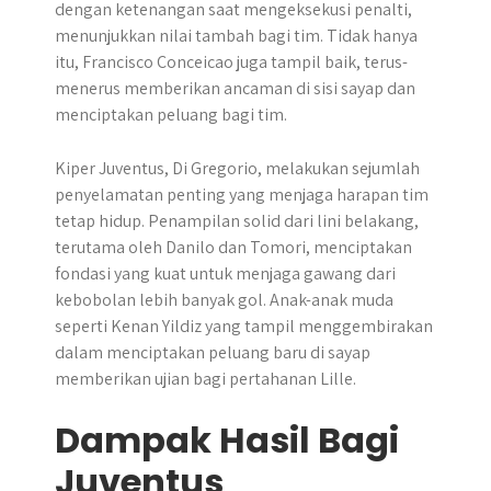
dengan ketenangan saat mengeksekusi penalti,
menunjukkan nilai tambah bagi tim. Tidak hanya
itu, Francisco Conceicao juga tampil baik, terus-
menerus memberikan ancaman di sisi sayap dan
menciptakan peluang bagi tim.
Kiper Juventus, Di Gregorio, melakukan sejumlah
penyelamatan penting yang menjaga harapan tim
tetap hidup. Penampilan solid dari lini belakang,
terutama oleh Danilo dan Tomori, menciptakan
fondasi yang kuat untuk menjaga gawang dari
kebobolan lebih banyak gol. Anak-anak muda
seperti Kenan Yildiz yang tampil menggembirakan
dalam menciptakan peluang baru di sayap
memberikan ujian bagi pertahanan Lille.
Dampak Hasil Bagi
Juventus