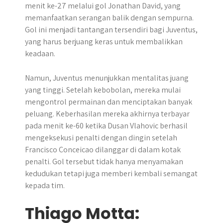
menit ke-27 melalui gol Jonathan David, yang
memanfaatkan serangan balik dengan sempurna.
Gol ini menjadi tantangan tersendiri bagi Juventus,
yang harus berjuang keras untuk membalikkan
keadaan.
Namun, Juventus menunjukkan mentalitas juang
yang tinggi. Setelah kebobolan, mereka mulai
mengontrol permainan dan menciptakan banyak
peluang. Keberhasilan mereka akhirnya terbayar
pada menit ke-60 ketika Dusan Vlahovic berhasil
mengeksekusi penalti dengan dingin setelah
Francisco Conceicao dilanggar di dalam kotak
penalti. Gol tersebut tidak hanya menyamakan
kedudukan tetapi juga memberi kembali semangat
kepada tim.
Thiago Motta: