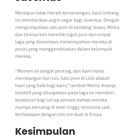
Meskipun tidak meraih kemenangan, hasil imbang
ini memberikan angin segar bagi Juventus. Dengan
mengumpulkan satu poin di kandang lawan, Motta
dan timnya kini memiliki tujuh poin dari empat
laga yang dimainkan, menempatkan mereka di
posisi yang menggembirakan dalam kelompok
mereka.
“Momen ini sangat penting, dan kami harus
membangun dari sini. Satu poin di Lille adalah
hasil yang baik bagi kami,” tambah Motta. Kinerja
kolektif yang ditunjukkan pada laga ini memberi
keyakinan bagi setiap pemain bahwa mereka
mampu bersaing di level tinggi, terutama saat
berhadapan dengan tim-tim kuat di Eropa.
Kesimpulan