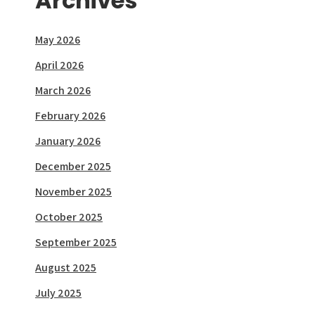
Archives
May 2026
April 2026
March 2026
February 2026
January 2026
December 2025
November 2025
October 2025
September 2025
August 2025
July 2025