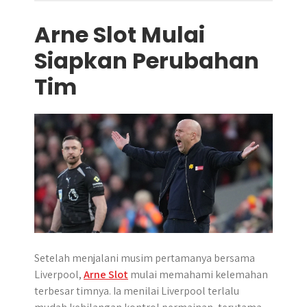
Arne Slot Mulai
Siapkan Perubahan
Tim
Setelah menjalani musim pertamanya bersama
Liverpool,
Arne Slot
mulai memahami kelemahan
terbesar timnya. Ia menilai Liverpool terlalu