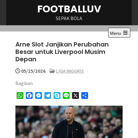
Skip
FOOTBALLUV
to
content
SEPAK BOLA
Menu
Arne Slot Janjikan Perubahan
Besar untuk Liverpool Musim
Depan
05/25/2026
LIGA INGGRIS
Bagikan
W
F
M
T
S
L
X
S
h
a
e
e
k
i
h
a
c
s
l
y
n
a
t
e
s
e
p
e
r
s
b
e
g
e
e
A
o
n
r
p
o
g
a