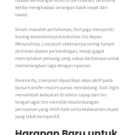
mudah kehilangan kontrol permainan, terutama
ketika menghadapi serangan balik cepat dari
lawan.
Selain masalah pertahanan, Slot juga menyoroti
kurang konsistennya kreativitas lini depan.
Menurutnya, Liverpool sebenarnya sering tampil
dominan dalam pertandingan, tetapi gagal
menciptakan peluang yang cukup berbahaya untuk
memenangkan laga dengan nyaman.
Karena itu, Liverpool dipastikan akan aktif pada
bursa transfer musim panas mendatang. Slot ingin
menambah kekuatan di sektor sayap dan lini
tengah agar tim memiliki keseimbangan
permainan yang lebih baik serta kedalaman skuad
yang lebih kompetitif.
Harapan Baru untuk