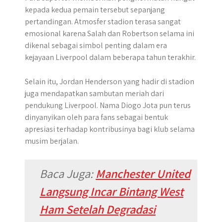
kepada kedua pemain tersebut sepanjang
pertandingan. Atmosfer stadion terasa sangat
emosional karena Salah dan Robertson selama ini
dikenal sebagai simbol penting dalam era
kejayaan Liverpool dalam beberapa tahun terakhir.
Selain itu, Jordan Henderson yang hadir di stadion
juga mendapatkan sambutan meriah dari
pendukung Liverpool. Nama Diogo Jota pun terus
dinyanyikan oleh para fans sebagai bentuk
apresiasi terhadap kontribusinya bagi klub selama
musim berjalan.
Baca Juga:
Manchester United
Langsung Incar Bintang West
Ham Setelah Degradasi