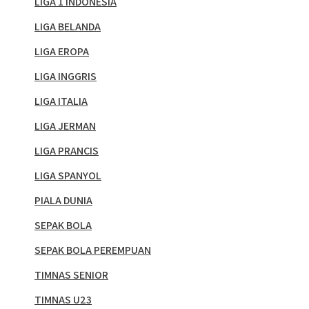
LIGA 1 INDONESIA
LIGA BELANDA
LIGA EROPA
LIGA INGGRIS
LIGA ITALIA
LIGA JERMAN
LIGA PRANCIS
LIGA SPANYOL
PIALA DUNIA
SEPAK BOLA
SEPAK BOLA PEREMPUAN
TIMNAS SENIOR
TIMNAS U23