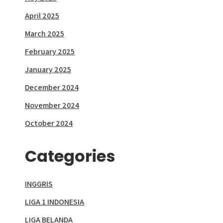
April 2025
March 2025
February 2025
January 2025
December 2024
November 2024
October 2024
Categories
INGGRIS
LIGA 1 INDONESIA
LIGA BELANDA