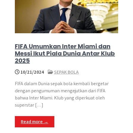
FIFA Umumkan Inter Miami dan
Messi Ikut Piala Dunia Antar Klub
2025
10/21/2024
SEPAK BOLA
FIFA dalam ​Dunia sepak bola kembali bergetar
dengan pengumuman mengejutkan dari FIFA
bahwa Inter Miami. Klub yang diperkuat oleh
superstar […]
Read more →