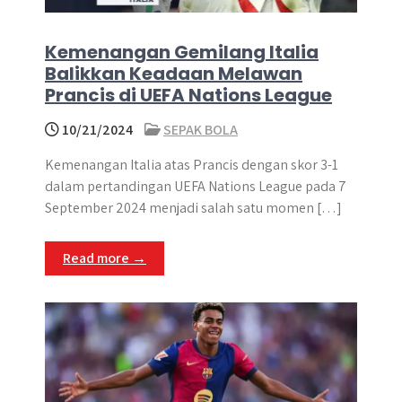
Kemenangan Gemilang Italia
Balikkan Keadaan Melawan
Prancis di UEFA Nations League
10/21/2024
SEPAK BOLA
Kemenangan Italia atas Prancis dengan skor 3-1
dalam pertandingan UEFA Nations League pada 7
September 2024 menjadi salah satu momen […]
Read more →