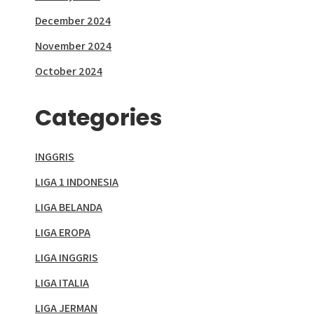
December 2024
November 2024
October 2024
Categories
INGGRIS
LIGA 1 INDONESIA
LIGA BELANDA
LIGA EROPA
LIGA INGGRIS
LIGA ITALIA
LIGA JERMAN