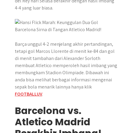
del Rey hari Selasa berakhir dengan hasil imbang
p
k
e
m
4-4 ​​yang luar biasa.
r
Barça unggul 4-2 menjelang akhir pertandingan,
tetapi gol Marcos Llorente di menit ke-84 dan gol
di menit tambahan dari Alexander Sorloth
membuat Atletico memperoleh hasil imbang yang
membungkam Stadion Olimpiade. Dibawah ini
anda bisa melihat berbagai informasi mengenai
sepak bola menarik lainnya hanya klik
FOOTBALLUV
.
Barcelona vs.
Atletico Madrid