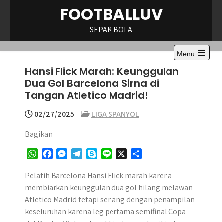
Skip
FOOTBALLUV
to
content
SEPAK BOLA
Menu
Open
Hansi Flick Marah: Keunggulan
the
main
Dua Gol Barcelona Sirna di
menu
Tangan Atletico Madrid!
02/27/2025
LIGA SPANYOL
Bagikan
W
F
M
T
S
L
X
S
h
a
e
e
k
i
h
a
c
s
l
y
n
a
Pelatih Barcelona Hansi Flick marah karena
t
e
s
e
p
e
r
membiarkan keunggulan dua gol hilang melawan
s
b
e
g
e
e
Atletico Madrid tetapi senang dengan penampilan
A
o
n
r
keseluruhan karena leg pertama semifinal Copa
p
o
g
a