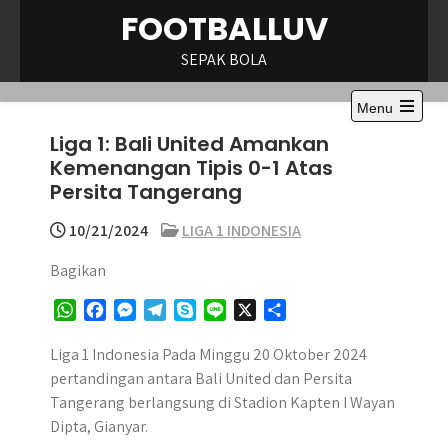
Skip
FOOTBALLUV
to
content
SEPAK BOLA
Menu
Open
Liga 1: Bali United Amankan
the
main
Kemenangan Tipis 0-1 Atas
menu
Persita Tangerang
10/21/2024
LIGA 1 INDONESIA
Bagikan
W
F
M
T
S
L
X
S
h
a
e
e
k
i
h
a
c
s
l
y
n
a
Liga 1 Indonesia Pada Minggu 20 Oktober 2024
t
e
s
e
p
e
r
pertandingan antara Bali United dan Persita
s
b
e
g
e
e
Tangerang berlangsung di Stadion Kapten I Wayan
A
o
n
r
Dipta, Gianyar.
p
o
g
a