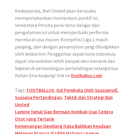
Kedepannya, Bali United akan berusaha
mempertahankan momentum positif ini,
sementara Persita perlu terus belajar dari
pengalaman ini untuk memperbaiki performa
mereka di sisa musim. Kompetisi Liga 1 masih
panjang, dan dengan penampilan yang ditunjukkan
oleh kedua tim. Penggemar sepak bola Indonesia
dapat menantikan lebih banyak aksi menarik dan
kejutan di pertandingan-pertandingan selanjutnya.
Kalian bisa kunjungi link ini
footballuv.com
.
Tags:
FOOTBALLUV
,
Gol Pembuka Oleh Spasojević
,
Suasana Pertandingan
,
Taktik dan Strategi Bali
United
Post
Lamine Yamal Siap Bermain Kembali Usai Cedera
Otot yang Tertarik
navigation
Kemenangan Gemilang Italia Balikkan Keadaan
Melawan Prancis di UEFA Nations League