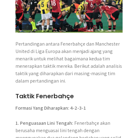
Pertandingan antara Fenerbahçe dan Manchester
United di Liga Europa akan menjadi ajang yang
menarik untuk melihat bagaimana kedua tim
menerapkan taktik mereka. Berikut adalah analisis
taktik yang diharapkan dari masing-masing tim
dalam pertandingan ini.
Taktik Fenerbahçe
Formasi Yang Diharapkan: 4-2-3-1
1. Penguasaan Lini Tengah:
Fenerbahçe akan
berusaha menguasai lini tengah dengan
menggunakan dua gelandang bertahan yang solid.