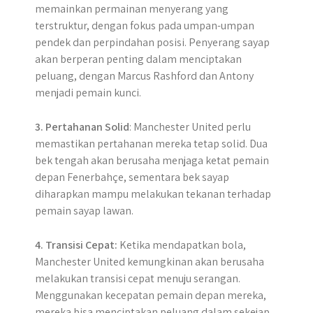
memainkan permainan menyerang yang
terstruktur, dengan fokus pada umpan-umpan
pendek dan perpindahan posisi. Penyerang sayap
akan berperan penting dalam menciptakan
peluang, dengan Marcus Rashford dan Antony
menjadi pemain kunci.
3. Pertahanan Solid
: Manchester United perlu
memastikan pertahanan mereka tetap solid. Dua
bek tengah akan berusaha menjaga ketat pemain
depan Fenerbahçe, sementara bek sayap
diharapkan mampu melakukan tekanan terhadap
pemain sayap lawan.
4. Transisi Cepat:
Ketika mendapatkan bola,
Manchester United kemungkinan akan berusaha
melakukan transisi cepat menuju serangan.
Menggunakan kecepatan pemain depan mereka,
mereka bisa menciptakan peluang dalam sekejap.