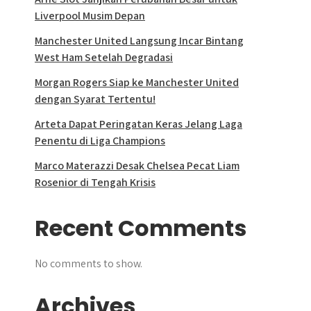
Liverpool Musim Depan
Manchester United Langsung Incar Bintang
West Ham Setelah Degradasi
Morgan Rogers Siap ke Manchester United
dengan Syarat Tertentu!
Arteta Dapat Peringatan Keras Jelang Laga
Penentu di Liga Champions
Marco Materazzi Desak Chelsea Pecat Liam
Rosenior di Tengah Krisis
Recent Comments
No comments to show.
Archives