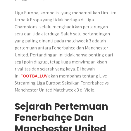
Liga Europa, kompetisi yang menampilkan tim-tim
terbaik Eropa yang tidak berlaga di Liga
Champions, selalu menghadirkan pertarungan
seru dan tidak terduga. Salah satu pertandingan
yang paling dinanti pada matchweek 3 adalah
pertemuan antara Fenerbahçe dan Manchester
United. Pertandingan ini tidak hanya penting dari
segi poin di grup, tetapi juga menyimpan kisah
rivalitas dan sejarah yang kaya. Di bawah
ini
FOOTBALLUV
akan membahas tentang Live
Streaming Liga Europa: Saksikan Fenerbahce vs
Manchester United Matchweek 3 di Vidio.
Sejarah Pertemuan
Fenerbahçe Dan
Manchester United