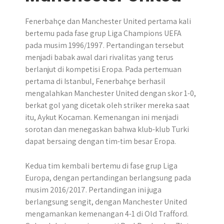
Fenerbahçe dan Manchester United pertama kali
bertemu pada fase grup Liga Champions UEFA
pada musim 1996/1997. Pertandingan tersebut
menjadi babak awal dari rivalitas yang terus
berlanjut di kompetisi Eropa. Pada pertemuan
pertama di Istanbul, Fenerbahçe berhasil
mengalahkan Manchester United dengan skor 1-0,
berkat gol yang dicetak oleh striker mereka saat
itu, Aykut Kocaman. Kemenangan ini menjadi
sorotan dan menegaskan bahwa klub-klub Turki
dapat bersaing dengan tim-tim besar Eropa.
Kedua tim kembali bertemu di fase grup Liga
Europa, dengan pertandingan berlangsung pada
musim 2016/2017. Pertandingan ini juga
berlangsung sengit, dengan Manchester United
mengamankan kemenangan 4-1 di Old Trafford.