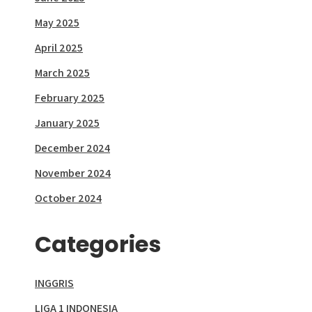
May 2025
April 2025
March 2025
February 2025
January 2025
December 2024
November 2024
October 2024
Categories
INGGRIS
LIGA 1 INDONESIA