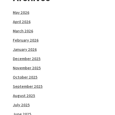
May 2026
April 2026
March 2026
February 2026
January 2026
December 2025
November 2025
October 2025
September 2025
August 2025
July 2025
June 2025