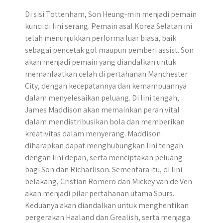
Di sisi Tottenham, Son Heung-min menjadi pemain
kunci di lini serang. Pemain asal Korea Selatan ini
telah menunjukkan performa luar biasa, baik
sebagai pencetak gol maupun pemberi assist. Son
akan menjadi pemain yang diandalkan untuk
memanfaatkan celah di pertahanan Manchester
City, dengan kecepatannya dan kemampuannya
dalam menyelesaikan peluang. Di lini tengah,
James Maddison akan memainkan peran vital
dalam mendistribusikan bola dan memberikan
kreativitas dalam menyerang. Maddison
diharapkan dapat menghubungkan lini tengah
dengan lini depan, serta menciptakan peluang
bagi Son dan Richarlison. Sementara itu, di lini
belakang, Cristian Romero dan Mickey van de Ven
akan menjadi pilar pertahanan utama Spurs.
Keduanya akan diandalkan untuk menghentikan
pergerakan Haaland dan Grealish, serta menjaga