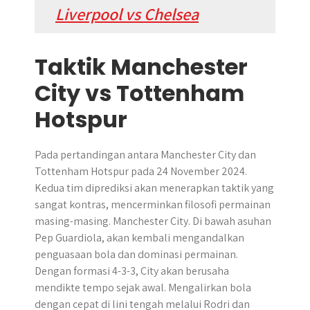
Liverpool vs Chelsea
Taktik Manchester
City vs Tottenham
Hotspur
Pada pertandingan antara Manchester City dan
Tottenham Hotspur pada 24 November 2024.
Kedua tim diprediksi akan menerapkan taktik yang
sangat kontras, mencerminkan filosofi permainan
masing-masing. Manchester City. Di bawah asuhan
Pep Guardiola, akan kembali mengandalkan
penguasaan bola dan dominasi permainan.
Dengan formasi 4-3-3, City akan berusaha
mendikte tempo sejak awal. Mengalirkan bola
dengan cepat di lini tengah melalui Rodri dan