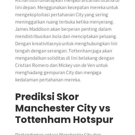
Richarlison diharapkan menjadi ancaman utama di
lini depan. Menggunakan kecepatan mereka untuk
mengeksploitasi pertahanan City yang sering
meninggalkan ruang terbuka ketika menyerang.
James Maddison akan berperan penting dalam
mendistribusikan bola dan menciptakan peluang.
Dengan kreativitasnya untuk menghubungkan lini
tengah dengan serangan. Tottenham juga akan
mengandalkan soliditas di lini belakang dengan
Cristian Romero dan Mickey van de Ven untuk
menghadang gempuran City dan menjaga
kedalaman pertahanan mereka.
Prediksi Skor
Manchester City vs
Tottenham Hotspur
Pertandingan antara Manchester City dan