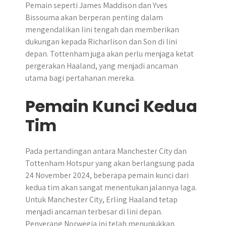
Pemain seperti James Maddison dan Yves
Bissouma akan berperan penting dalam
mengendalikan lini tengah dan memberikan
dukungan kepada Richarlison dan Son di lini
depan. Tottenham juga akan perlu menjaga ketat
pergerakan Haaland, yang menjadi ancaman
utama bagi pertahanan mereka.
Pemain Kunci Kedua
Tim
Pada pertandingan antara Manchester City dan
Tottenham Hotspur yang akan berlangsung pada
24 November 2024, beberapa pemain kunci dari
kedua tim akan sangat menentukan jalannya laga.
Untuk Manchester City, Erling Haaland tetap
menjadi ancaman terbesar di lini depan.
Penyerang Norwegia ini telah menunjukkan