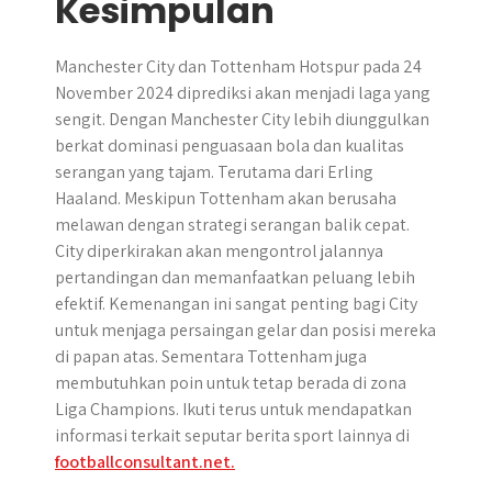
Kesimpulan
Manchester City dan Tottenham Hotspur pada 24
November 2024 diprediksi akan menjadi laga yang
sengit. Dengan Manchester City lebih diunggulkan
berkat dominasi penguasaan bola dan kualitas
serangan yang tajam. Terutama dari Erling
Haaland. Meskipun Tottenham akan berusaha
melawan dengan strategi serangan balik cepat.
City diperkirakan akan mengontrol jalannya
pertandingan dan memanfaatkan peluang lebih
efektif. Kemenangan ini sangat penting bagi City
untuk menjaga persaingan gelar dan posisi mereka
di papan atas. Sementara Tottenham juga
membutuhkan poin untuk tetap berada di zona
Liga Champions. Ikuti terus untuk mendapatkan
informasi terkait seputar berita sport lainnya di
footballconsultant.net.