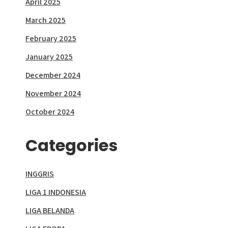
April 2025
March 2025
February 2025
January 2025
December 2024
November 2024
October 2024
Categories
INGGRIS
LIGA 1 INDONESIA
LIGA BELANDA