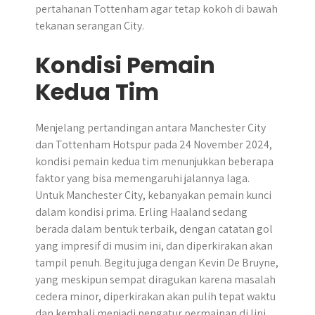
pertahanan Tottenham agar tetap kokoh di bawah
tekanan serangan City.
Kondisi Pemain
Kedua Tim
Menjelang pertandingan antara Manchester City
dan Tottenham Hotspur pada 24 November 2024,
kondisi pemain kedua tim menunjukkan beberapa
faktor yang bisa memengaruhi jalannya laga.
Untuk Manchester City, kebanyakan pemain kunci
dalam kondisi prima. Erling Haaland sedang
berada dalam bentuk terbaik, dengan catatan gol
yang impresif di musim ini, dan diperkirakan akan
tampil penuh. Begitu juga dengan Kevin De Bruyne,
yang meskipun sempat diragukan karena masalah
cedera minor, diperkirakan akan pulih tepat waktu
dan kembali menjadi pengatur permainan di lini