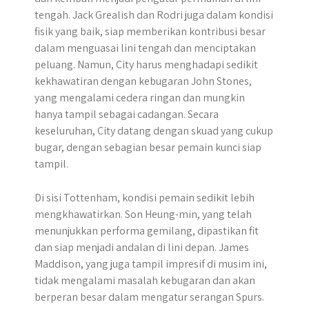
tengah. Jack Grealish dan Rodri juga dalam kondisi
fisik yang baik, siap memberikan kontribusi besar
dalam menguasai lini tengah dan menciptakan
peluang. Namun, City harus menghadapi sedikit
kekhawatiran dengan kebugaran John Stones,
yang mengalami cedera ringan dan mungkin
hanya tampil sebagai cadangan. Secara
keseluruhan, City datang dengan skuad yang cukup
bugar, dengan sebagian besar pemain kunci siap
tampil.
Di sisi Tottenham, kondisi pemain sedikit lebih
mengkhawatirkan. Son Heung-min, yang telah
menunjukkan performa gemilang, dipastikan fit
dan siap menjadi andalan di lini depan. James
Maddison, yang juga tampil impresif di musim ini,
tidak mengalami masalah kebugaran dan akan
berperan besar dalam mengatur serangan Spurs.