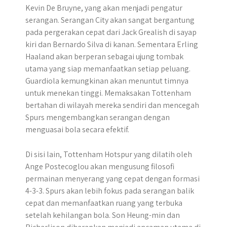
Kevin De Bruyne, yang akan menjadi pengatur
serangan. Serangan City akan sangat bergantung
pada pergerakan cepat dari Jack Grealish di sayap
kiri dan Bernardo Silva di kanan. Sementara Erling
Haaland akan berperan sebagai ujung tombak
utama yang siap memanfaatkan setiap peluang.
Guardiola kemungkinan akan menuntut timnya
untuk menekan tinggi. Memaksakan Tottenham
bertahan di wilayah mereka sendiri dan mencegah
Spurs mengembangkan serangan dengan
menguasai bola secara efektif.
Di sisi lain, Tottenham Hotspur yang dilatih oleh
Ange Postecoglou akan mengusung filosofi
permainan menyerang yang cepat dengan formasi
4-3-3. Spurs akan lebih fokus pada serangan balik
cepat dan memanfaatkan ruang yang terbuka
setelah kehilangan bola. Son Heung-min dan