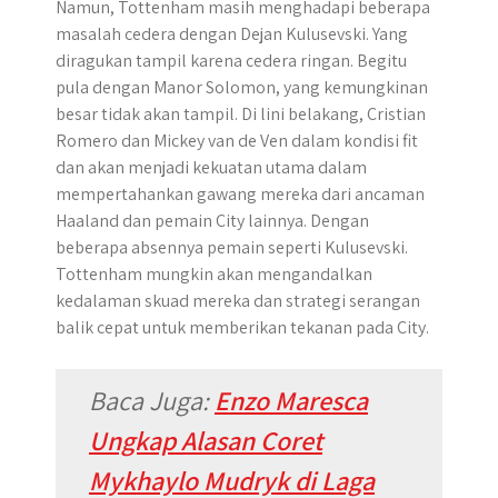
Namun, Tottenham masih menghadapi beberapa
masalah cedera dengan Dejan Kulusevski. Yang
diragukan tampil karena cedera ringan. Begitu
pula dengan Manor Solomon, yang kemungkinan
besar tidak akan tampil. Di lini belakang, Cristian
Romero dan Mickey van de Ven dalam kondisi fit
dan akan menjadi kekuatan utama dalam
mempertahankan gawang mereka dari ancaman
Haaland dan pemain City lainnya. Dengan
beberapa absennya pemain seperti Kulusevski.
Tottenham mungkin akan mengandalkan
kedalaman skuad mereka dan strategi serangan
balik cepat untuk memberikan tekanan pada City.
Baca Juga:
Enzo Maresca
Ungkap Alasan Coret
Mykhaylo Mudryk di Laga