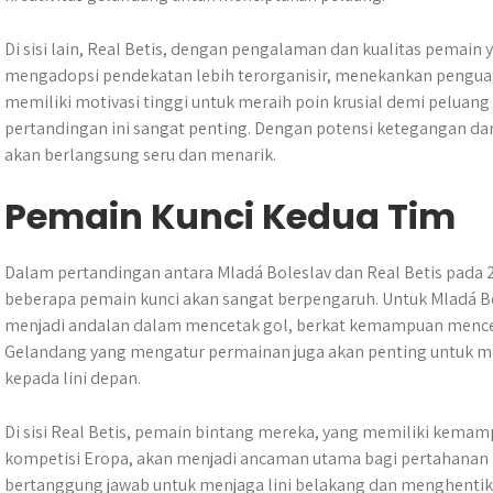
Di sisi lain, Real Betis, dengan pengalaman dan kualitas pemain
mengadopsi pendekatan lebih terorganisir, menekankan penguas
memiliki motivasi tinggi untuk meraih poin krusial demi peluang
pertandingan ini sangat penting. Dengan potensi ketegangan dan 
akan berlangsung seru dan menarik.
Pemain Kunci Kedua Tim
Dalam pertandingan antara Mladá Boleslav dan Real Betis pada
beberapa pemain kunci akan sangat berpengaruh. Untuk Mladá B
menjadi andalan dalam mencetak gol, berkat kemampuan mence
Gelandang yang mengatur permainan juga akan penting untuk 
kepada lini depan.
Di sisi Real Betis, pemain bintang mereka, yang memiliki kemam
kompetisi Eropa, akan menjadi ancaman utama bagi pertahanan la
bertanggung jawab untuk menjaga lini belakang dan menghentika