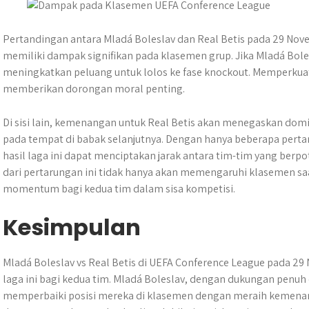
Pertandingan antara Mladá Boleslav dan Real Betis pada 29 Nov
memiliki dampak signifikan pada klasemen grup. Jika Mladá Bol
meningkatkan peluang untuk lolos ke fase knockout. Memperkuat
memberikan dorongan moral penting.
Di sisi lain, kemenangan untuk Real Betis akan menegaskan do
pada tempat di babak selanjutnya. Dengan hanya beberapa pertand
hasil laga ini dapat menciptakan jarak antara tim-tim yang berpot
dari pertarungan ini tidak hanya akan memengaruhi klasemen saat
momentum bagi kedua tim dalam sisa kompetisi.
Kesimpulan
Mladá Boleslav vs Real Betis di UEFA Conference League pada 2
laga ini bagi kedua tim. Mladá Boleslav, dengan dukungan penuh 
memperbaiki posisi mereka di klasemen dengan meraih kemenang