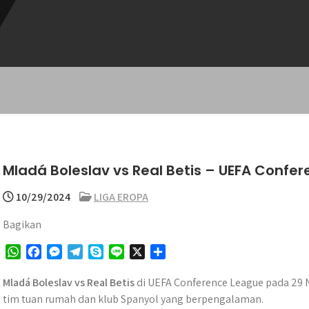
Mladá Boleslav vs Real Betis – UEFA Conf
10/29/2024
LIGA EROPA
Bagikan
W
F
M
T
S
L
X
S
h
a
e
e
k
i
h
a
c
s
l
y
n
a
Mladá Boleslav vs Real Betis
di UEFA Conference League pada 29
t
e
s
e
p
e
r
tim tuan rumah dan klub Spanyol yang berpengalaman.