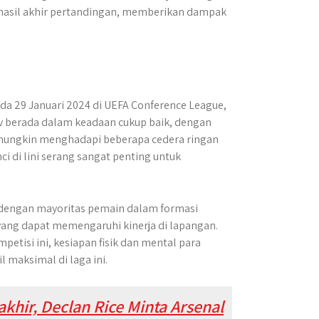
hasil akhir pertandingan, memberikan dampak
da 29 Januari 2024 di UEFA Conference League,
v berada dalam keadaan cukup baik, dengan
a mungkin menghadapi beberapa cedera ringan
i di lini serang sangat penting untuk
f, dengan mayoritas pemain dalam formasi
yang dapat memengaruhi kinerja di lapangan.
etisi ini, kesiapan fisik dan mental para
maksimal di laga ini.
khir, Declan Rice Minta Arsenal