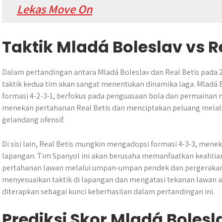
Lekas Move On
Taktik Mladá Boleslav vs Re
Dalam pertandingan antara Mladá Boleslav dan Real Betis pada
taktik kedua tim akan sangat menentukan dinamika laga. Mlad
formasi 4-2-3-1, berfokus pada penguasaan bola dan permainan
menekan pertahanan Real Betis dan menciptakan peluang melal
gelandang ofensif.
Di sisi lain, Real Betis mungkin mengadopsi formasi 4-3-3, men
lapangan. Tim Spanyol ini akan berusaha memanfaatkan keahli
pertahanan lawan melalui umpan-umpan pendek dan pergeraka
menyesuaikan taktik di lapangan dan mengatasi tekanan lawan a
diterapkan sebagai kunci keberhasilan dalam pertandingan ini.
Prediksi Skor Mladá Bolesla