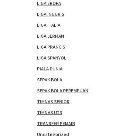
LIGA EROPA
LIGA INGGRIS
LIGA ITALIA
LIGA JERMAN
LIGA PRANCIS
LIGA SPANYOL
PIALA DUNIA
SEPAK BOLA
SEPAK BOLA PEREMPUAN
TIMNAS SENIOR
TIMNAS U23
TRANSFER PEMAIN
Uncategorized