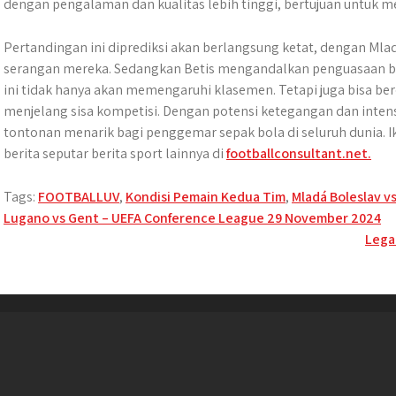
dengan pengalaman dan kualitas lebih tinggi, bertujuan untuk
Pertandingan ini diprediksi akan berlangsung ketat, dengan M
serangan mereka. Sedangkan Betis mengandalkan penguasaan bol
ini tidak hanya akan memengaruhi klasemen. Tetapi juga bisa be
menjelang sisa kompetisi. Dengan potensi ketegangan dan intens
tontonan menarik bagi penggemar sepak bola di seluruh dunia. I
berita seputar berita sport lainnya di
footballconsultant.net.
Tags:
FOOTBALLUV
,
Kondisi Pemain Kedua Tim
,
Mladá Boleslav vs
Post
Lugano vs Gent – UEFA Conference League 29 November 2024
Lega
navigation