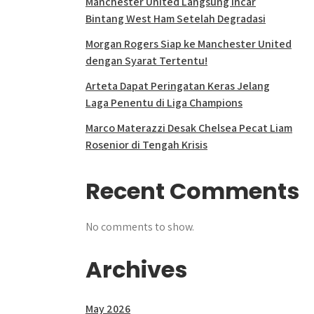
Manchester United Langsung Incar
Bintang West Ham Setelah Degradasi
Morgan Rogers Siap ke Manchester United
dengan Syarat Tertentu!
Arteta Dapat Peringatan Keras Jelang
Laga Penentu di Liga Champions
Marco Materazzi Desak Chelsea Pecat Liam
Rosenior di Tengah Krisis
Recent Comments
No comments to show.
Archives
May 2026