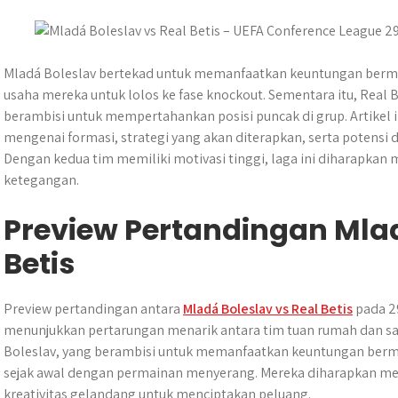
s
b
e
g
e
e
A
o
n
r
p
o
g
a
p
k
e
m
Mladá Boleslav bertekad untuk memanfaatkan keuntungan berma
r
usaha mereka untuk lolos ke fase knockout. Sementara itu, Real Be
berambisi untuk mempertahankan posisi puncak di grup. Artikel
mengenai formasi, strategi yang akan diterapkan, serta potensi
Dengan kedua tim memiliki motivasi tinggi, laga ini diharapkan
ketegangan.
Preview Pertandingan Mlad
Betis
Preview pertandingan antara
Mladá Boleslav vs Real Betis
pada 2
menunjukkan pertarungan menarik antara tim tuan rumah dan sal
Boleslav, yang berambisi untuk memanfaatkan keuntungan berm
sejak awal dengan permainan menyerang. Mereka diharapkan m
kreativitas gelandang untuk menciptakan peluang.