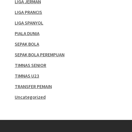
LIGA JERMAN
LIGA PRANCIS
LIGA SPANYOL
PIALA DUNIA
SEPAK BOLA
SEPAK BOLA PEREMPUAN
TIMNAS SENIOR
TIMNAS U23
TRANSFER PEMAIN
Uncategorized