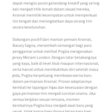
dapat mengisi posisi gelandang kreatif yang sering
kali menjadi titik lemah dalam skuad mereka,
Arsenal memiliki kesempatan untuk memperkuat
lini tengah dan meningkatkan daya serang tim
secara keseluruhan.
Dukungan positif dari mantan pemain Arsenal,
Bacary Sagna, menambah semangat bagi para
penggemar untuk melihat Pogba mengenakan
jersey Meriam London. Dengan latar belakangnya
yang kaya, baik di level klub maupun internasional,
serta hasrat untuk membuktikan diri setelah masa
jeda, Pogba berpeluang membawa warna baru
dalam permainan Arsenal. Proses adaptasinya
kembali ke lapangan hijau dan kesesuaian dengan
gaya permainan tim menjadi sorotan utama. ​Jika
semua berjalan sesuai rencana, momen
kembalinya Pogba bisa menjadi awal baru yang
cerah, tidak hanya bagi dirinya tetapi juga bagi