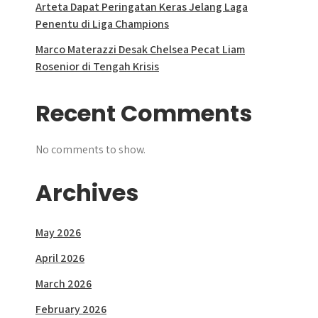
Arteta Dapat Peringatan Keras Jelang Laga
Penentu di Liga Champions
Marco Materazzi Desak Chelsea Pecat Liam
Rosenior di Tengah Krisis
Recent Comments
No comments to show.
Archives
May 2026
April 2026
March 2026
February 2026