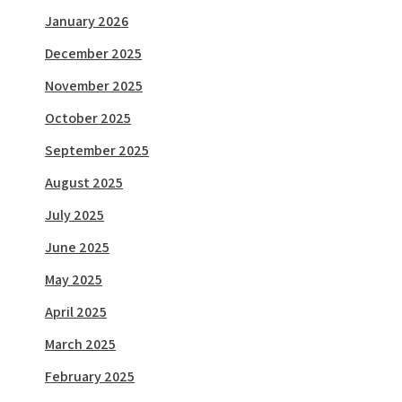
January 2026
December 2025
November 2025
October 2025
September 2025
August 2025
July 2025
June 2025
May 2025
April 2025
March 2025
February 2025