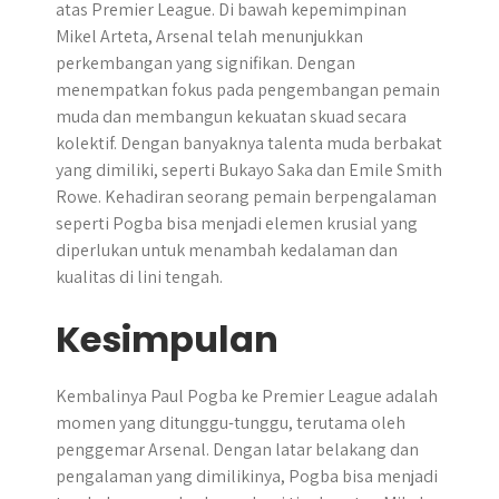
atas Premier League.​ Di bawah kepemimpinan
Mikel Arteta, Arsenal telah menunjukkan
perkembangan yang signifikan. Dengan
menempatkan fokus pada pengembangan pemain
muda dan membangun kekuatan skuad secara
kolektif. Dengan banyaknya talenta muda berbakat
yang dimiliki, seperti Bukayo Saka dan Emile Smith
Rowe. Kehadiran seorang pemain berpengalaman
seperti Pogba bisa menjadi elemen krusial yang
diperlukan untuk menambah kedalaman dan
kualitas di lini tengah.
Kesimpulan
​Kembalinya Paul Pogba ke Premier League adalah
momen yang ditunggu-tunggu, terutama oleh
penggemar Arsenal.​ Dengan latar belakang dan
pengalaman yang dimilikinya, Pogba bisa menjadi