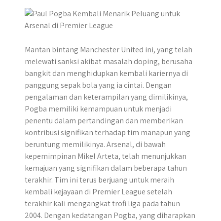
p
k
e
m
r
Mantan bintang Manchester United ini, yang telah
melewati sanksi akibat masalah doping, berusaha
bangkit dan menghidupkan kembali kariernya di
panggung sepak bola yang ia cintai. Dengan
pengalaman dan keterampilan yang dimilikinya,
Pogba memiliki kemampuan untuk menjadi
penentu dalam pertandingan dan memberikan
kontribusi signifikan terhadap tim manapun yang
beruntung memilikinya. Arsenal, di bawah
kepemimpinan Mikel Arteta, telah menunjukkan
kemajuan yang signifikan dalam beberapa tahun
terakhir. Tim ini terus berjuang untuk meraih
kembali kejayaan di Premier League setelah
terakhir kali mengangkat trofi liga pada tahun
2004. Dengan kedatangan Pogba, yang diharapkan