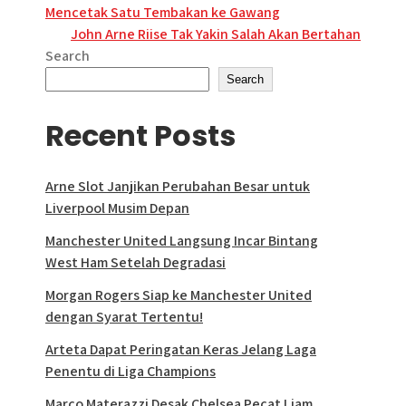
Mencetak Satu Tembakan ke Gawang
navigation
John Arne Riise Tak Yakin Salah Akan Bertahan
Search
Search
Recent Posts
Arne Slot Janjikan Perubahan Besar untuk
Liverpool Musim Depan
Manchester United Langsung Incar Bintang
West Ham Setelah Degradasi
Morgan Rogers Siap ke Manchester United
dengan Syarat Tertentu!
Arteta Dapat Peringatan Keras Jelang Laga
Penentu di Liga Champions
Marco Materazzi Desak Chelsea Pecat Liam