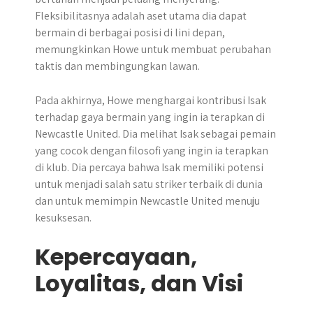
Fleksibilitasnya adalah aset utama dia dapat
bermain di berbagai posisi di lini depan,
memungkinkan Howe untuk membuat perubahan
taktis dan membingungkan lawan.
Pada akhirnya, Howe menghargai kontribusi Isak
terhadap gaya bermain yang ingin ia terapkan di
Newcastle United. Dia melihat Isak sebagai pemain
yang cocok dengan filosofi yang ingin ia terapkan
di klub. Dia percaya bahwa Isak memiliki potensi
untuk menjadi salah satu striker terbaik di dunia
dan untuk memimpin Newcastle United menuju
kesuksesan.
Kepercayaan,
Loyalitas, dan Visi