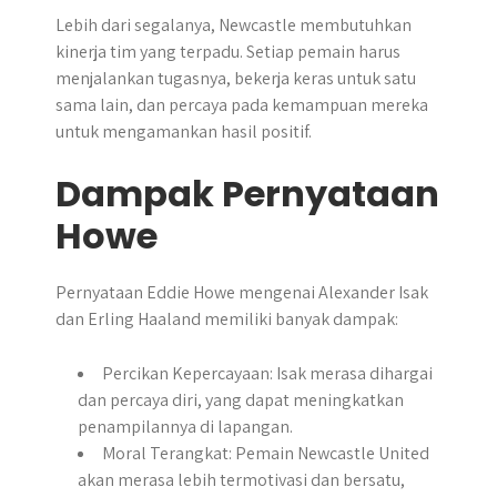
Lebih dari segalanya, Newcastle membutuhkan
kinerja tim yang terpadu. Setiap pemain harus
menjalankan tugasnya, bekerja keras untuk satu
sama lain, dan percaya pada kemampuan mereka
untuk mengamankan hasil positif.
Dampak Pernyataan
Howe
Pernyataan Eddie Howe mengenai Alexander Isak
dan Erling Haaland memiliki banyak dampak:
Percikan Kepercayaan: Isak merasa dihargai
dan percaya diri, yang dapat meningkatkan
penampilannya di lapangan.
Moral Terangkat: Pemain Newcastle United
akan merasa lebih termotivasi dan bersatu,