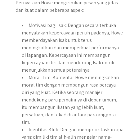
Pernyataan Howe mengirimkan pesan yang jelas
dan kuat dalam beberapa aspek:
Motivasi bagi Isak: Dengan secara terbuka
menyatakan kepercayaan penuh padanya, Howe
memberdayakan Isak untuk terus
meningkatkan dan memperkuat performanya
di lapangan. Kepercayaan ini membangun
kepercayaan diri dan mendorong Isak untuk
menunjukkan semua potensinya.
Moral Tim: Komentar Howe meningkatkan
moral tim dengan membangun rasa percaya
diri yang kuat. Ketika seorang manajer
mendukung para pemainnya di depan umum,
itu membangun ikatan yang lebih kuat,
persatuan, dan tekad di antara para anggota
tim.
Identitas Klub: Dengan memprioritaskan apa
yang dimiliki tim alih-alih mengejar nama-