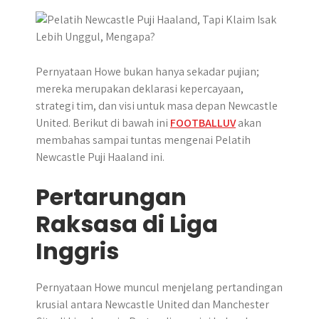
p
k
e
m
r
Pernyataan Howe bukan hanya sekadar pujian;
mereka merupakan deklarasi kepercayaan,
strategi tim, dan visi untuk masa depan Newcastle
United. Berikut di bawah ini
FOOTBALLUV
akan
membahas sampai tuntas mengenai Pelatih
Newcastle Puji Haaland ini.
Pertarungan
Raksasa di Liga
Inggris
Pernyataan Howe muncul menjelang pertandingan
krusial antara Newcastle United dan Manchester