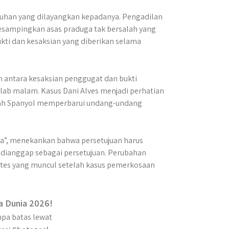
duhan yang dilayangkan kepadanya. Pengadilan
esampingkan asas praduga tak bersalah yang
ukti dan kesaksian yang diberikan selama
 antara kesaksian penggugat dan bukti
lab malam. Kasus Dani Alves menjadi perhatian
lah Spanyol memperbarui undang-undang
 ya”, menekankan bahwa persetujuan harus
at dianggap sebagai persetujuan. Perubahan
tes yang muncul setelah kasus pemerkosaan
a Dunia 2026!
pa batas lewat