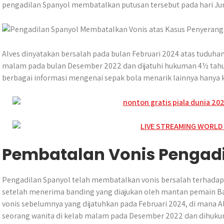
t
e
s
e
p
e
r
pengadilan Spanyol membatalkan putusan tersebut pada hari Ju
s
b
e
g
e
e
A
o
n
r
p
o
g
a
p
k
e
m
Alves dinyatakan bersalah pada bulan Februari 2024 atas tuduh
r
malam pada bulan Desember 2022 dan dijatuhi hukuman 4½ tahun 
berbagai informasi mengenai sepak bola menarik lainnya hanya 
Pembatalan Vonis Pengadi
Pengadilan Spanyol telah membatalkan vonis bersalah terhadap 
setelah menerima banding yang diajukan oleh mantan pemain Ba
vonis sebelumnya yang dijatuhkan pada Februari 2024, di mana 
seorang wanita di kelab malam pada Desember 2022 dan dihukum