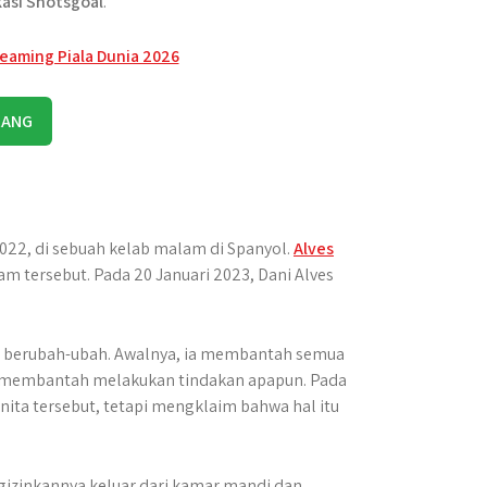
kasi Shotsgoal
.
RANG
2022, di sebuah kelab malam di Spanyol.
Alves
 tersebut. Pada 20 Januari 2023, Dani Alves
g berubah-ubah. Awalnya, ia membantah semua
pi membantah melakukan tindakan apapun. Pada
nita tersebut, tetapi mengklaim bahwa hal itu
izinkannya keluar dari kamar mandi dan