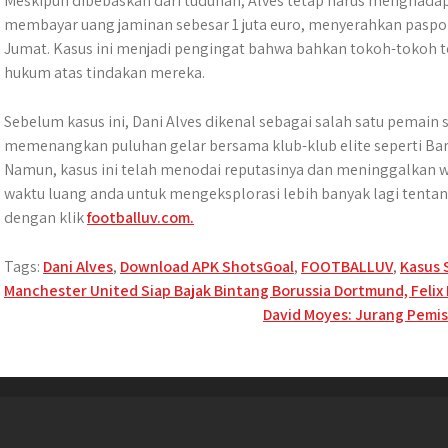
Meskipun dibebaskan dari tuduhan, Alves tetap harus menghadapi 
membayar uang jaminan sebesar 1 juta euro, menyerahkan paspor
Jumat. Kasus ini menjadi pengingat bahwa bahkan tokoh-tokoh 
hukum atas tindakan mereka.
Sebelum kasus ini, Dani Alves dikenal sebagai salah satu pemain s
memenangkan puluhan gelar bersama klub-klub elite seperti Barc
Namun, kasus ini telah menodai reputasinya dan meninggalkan wa
waktu luang anda untuk mengeksplorasi lebih banyak lagi tentan
dengan klik
footballuv.com.
Tags:
Dani Alves
,
Download APK ShotsGoal
,
FOOTBALLUV
,
Kasus 
Post
Manchester United Siap Bajak Bintang Borussia Dortmund, Feli
David Moyes: Jurang Pemis
navigation