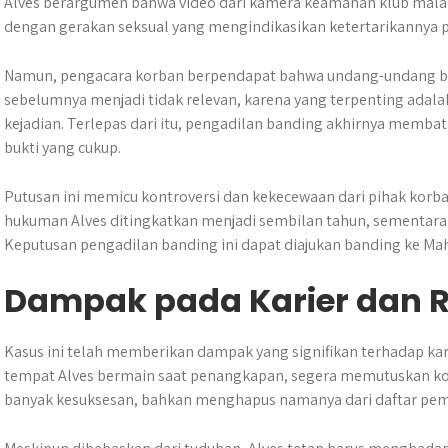
Alves berargumen bahwa video dari kamera keamanan klub mal
dengan gerakan seksual yang mengindikasikan ketertarikannya p
Namun, pengacara korban berpendapat bahwa undang-undang b
sebelumnya menjadi tidak relevan, karena yang terpenting adal
kejadian. Terlepas dari itu, pengadilan banding akhirnya memba
bukti yang cukup.
Putusan ini memicu kontroversi dan kekecewaan dari pihak kor
hukuman Alves ditingkatkan menjadi sembilan tahun, sementar
Keputusan pengadilan banding ini dapat diajukan banding ke M
Dampak pada Karier dan R
Kasus ini telah memberikan dampak yang signifikan terhadap kari
tempat Alves bermain saat penangkapan, segera memutuskan kon
banyak kesuksesan, bahkan menghapus namanya dari daftar pem