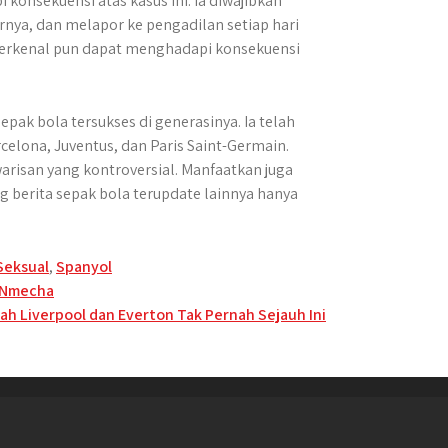
konsekuensi atas kasus ini. Ia diwajibkan
nya, dan melapor ke pengadilan setiap hari
terkenal pun dapat menghadapi konsekuensi
epak bola tersukses di generasinya. Ia telah
elona, Juventus, dan Paris Saint-Germain.
risan yang kontroversial. Manfaatkan juga
g berita sepak bola terupdate lainnya hanya
Seksual
,
Spanyol
x Nmecha
ah Liverpool dan Everton Tak Pernah Sejauh Ini