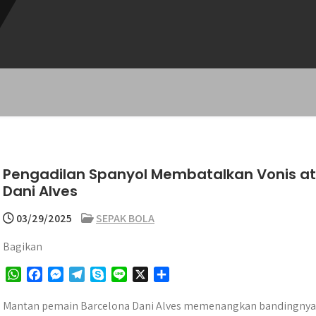
Pengadilan Spanyol Membatalkan Vonis a
Dani Alves
03/29/2025
SEPAK BOLA
Bagikan
W
F
M
T
S
L
X
S
h
a
e
e
k
i
h
a
c
s
l
y
n
a
Mantan pemain Barcelona Dani Alves memenangkan bandingnya 