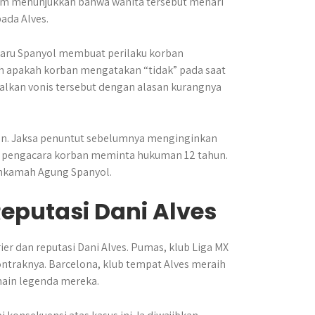
am menunjukkan bahwa wanita tersebut menari
ada Alves.
aru Spanyol membuat perilaku korban
ah apakah korban mengatakan “tidak” pada saat
talkan vonis tersebut dengan alasan kurangnya
ban. Jaksa penuntut sebelumnya menginginkan
a pengacara korban meminta hukuman 12 tahun.
ahkamah Agung Spanyol.
eputasi Dani Alves
er dan reputasi Dani Alves. Pumas, klub Liga MX
traknya. Barcelona, klub tempat Alves meraih
ain legenda mereka.