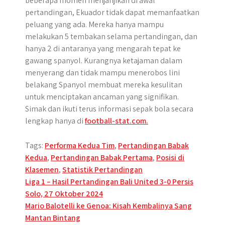
beberapa momen menjanjikan di awal
pertandingan, Ekuador tidak dapat memanfaatkan
peluang yang ada. Mereka hanya mampu
melakukan 5 tembakan selama pertandingan, dan
hanya 2 di antaranya yang mengarah tepat ke
gawang spanyol. Kurangnya ketajaman dalam
menyerang dan tidak mampu menerobos lini
belakang Spanyol membuat mereka kesulitan
untuk menciptakan ancaman yang signifikan.
Simak dan ikuti terus informasi sepak bola secara
lengkap hanya di
football-stat.com.
Tags:
Performa Kedua Tim
,
Pertandingan Babak
Kedua
,
Pertandingan Babak Pertama
,
Posisi di
Klasemen
,
Statistik Pertandingan
Post
Liga 1 – Hasil Pertandingan Bali United 3-0 Persis
Solo, 27 Oktober 2024
navigation
Mario Balotelli ke Genoa: Kisah Kembalinya Sang
Mantan Bintang