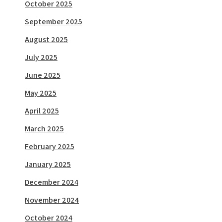
October 2025
September 2025
August 2025
July 2025
June 2025
May 2025
April 2025
March 2025
February 2025
January 2025
December 2024
November 2024
October 2024