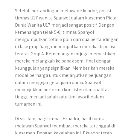
Setelah pertandingan melawan Ekuador, posisi
timnas U17 wanita Spanyol dalam klasemen Piala
Dunia Wanita U17 menjadi sangat positif. ​Dengan
kemenangan telak 5-0, timnas Spanyol
mengumpulkan total 6 poin dari dua pertandingan
di fase grup. Yang menempatkan mereka di posisi
teratas Grup A.​ Kemenangan ini juga memastikan
mereka melangkah ke babak semi-final dengan
keunggulan yang signifikan. Memberikan mereka
modal berharga untuk melanjutkan perjuangan
dalam mengejar gelar juara dunia. Spanyol
menunjukkan performa konsisten dan kualitas
tinggi, menjadi salah satu tim favorit dalam
turnamen ini.
Di sisi lain, bagi timnas Ekuador, hasil buruk
melawan Spanyol membuat mereka tertinggal di
klasemen. Dengan kekalahan ini, Ekuador tetap