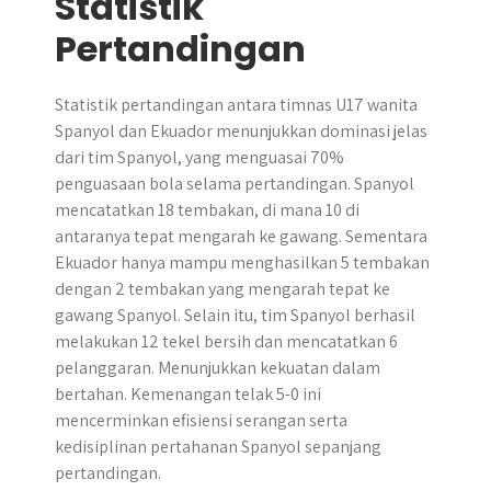
Statistik
Pertandingan
Statistik pertandingan antara timnas U17 wanita
Spanyol dan Ekuador menunjukkan dominasi jelas
dari tim Spanyol, yang menguasai 70%
penguasaan bola selama pertandingan. Spanyol
mencatatkan 18 tembakan, di mana 10 di
antaranya tepat mengarah ke gawang. Sementara
Ekuador hanya mampu menghasilkan 5 tembakan
dengan 2 tembakan yang mengarah tepat ke
gawang Spanyol. Selain itu, tim Spanyol berhasil
melakukan 12 tekel bersih dan mencatatkan 6
pelanggaran. Menunjukkan kekuatan dalam
bertahan. ​Kemenangan telak 5-0 ini
mencerminkan efisiensi serangan serta
kedisiplinan pertahanan Spanyol sepanjang
pertandingan.