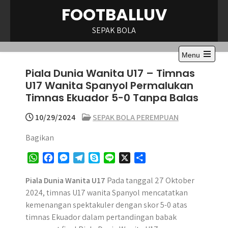
Skip
FOOTBALLUV
to
content
SEPAK BOLA
Menu
Open
Piala Dunia Wanita U17 – Timnas
the
main
U17 Wanita Spanyol Permalukan
menu
Timnas Ekuador 5-0 Tanpa Balas
10/29/2024
SEPAK BOLA PEREMPUAN
Bagikan
W
F
M
T
S
L
X
S
h
a
e
e
k
i
h
a
c
s
l
y
n
a
Piala Dunia Wanita U17
Pada tanggal 27 Oktober
t
e
s
e
p
e
r
2024, timnas U17 wanita Spanyol mencatatkan
s
b
e
g
e
e
kemenangan spektakuler dengan skor 5-0 atas
A
o
n
r
timnas Ekuador dalam pertandingan babak
p
o
g
a