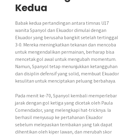
Kedua
Babak kedua pertandingan antara timnas U17
wanita Spanyol dan Ekuador dimulai dengan
Ekuador yang berusaha bangkit setelah tertinggal
3-0. Mereka meningkatkan tekanan dan mencoba
untuk mengendalikan permainan, berharap bisa
mencetak gol awal untuk mengubah momentum.
Namun, Spanyol tetap menunjukkan ketangguhan
dan disiplin defensif yang solid, membuat Ekuador
kesulitan untuk menciptakan peluang berbahaya.
Pada menit ke-70, Spanyol kembali memperlebar
jarak dengan gol ketiga yang dicetak oleh Paula
Comendador, yang melengkapi hat-tricknya. Ia
berhasil menyusup ke pertahanan Ekuador
sebelum melepaskan tembakan yang tak dapat
dihentikan oleh kiper lawan, dan merubah skor