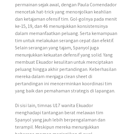
permainan sejak awal, dengan Paula Comendador
mencetak hat-trick yang menonjolkan keahlian
dan ketajaman ofensif tim. Gol-golnya pada menit
ke-15, 19, dan 46 menunjukkan konsistensinya
dalam memanfaatkan peluang. Serta kemampuan
tim untuk melakukan serangan cepat dan efektif.
Selain serangan yang tajam, Spanyol juga
menunjukkan kekuatan defensif yang solid. Yang
membuat Ekuador kesulitan untuk menciptakan
peluang hingga akhir pertandingan. Keberhasilan
mereka dalam menjaga clean sheet di
pertandingan ini mencerminkan koordinasi tim
yang baik dan pemahaman strategis di lapangan.
Di sisi lain, timnas U17 wanita Ekuador
menghadapi tantangan berat melawan tim
Spanyol yang jauh lebih berpengalaman dan
terampil. Meskipun mereka menunjukkan