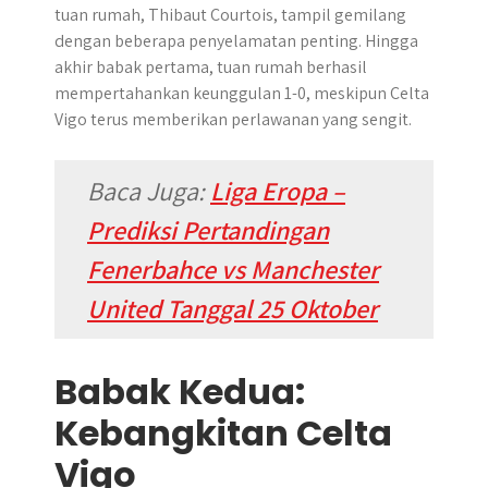
tuan rumah, Thibaut Courtois, tampil gemilang
dengan beberapa penyelamatan penting. Hingga
akhir babak pertama, tuan rumah berhasil
mempertahankan keunggulan 1-0, meskipun Celta
Vigo terus memberikan perlawanan yang sengit.
Baca Juga:
Liga Eropa –
Prediksi Pertandingan
Fenerbahce vs Manchester
United Tanggal 25 Oktober
Babak Kedua:
Kebangkitan Celta
Vigo