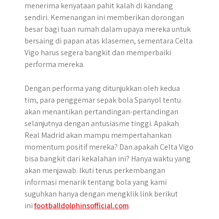
menerima kenyataan pahit kalah di kandang
sendiri. Kemenangan ini memberikan dorongan
besar bagi tuan rumah dalam upaya mereka untuk
bersaing di papan atas klasemen, sementara Celta
Vigo harus segera bangkit dan memperbaiki
performa mereka.
Dengan performa yang ditunjukkan oleh kedua
tim, para penggemar sepak bola Spanyol tentu
akan menantikan pertandingan-pertandingan
selanjutnya dengan antusiasme tinggi. Apakah
Real Madrid akan mampu mempertahankan
momentum positif mereka? Dan apakah Celta Vigo
bisa bangkit dari kekalahan ini? Hanya waktu yang
akan menjawab. Ikuti terus perkembangan
informasi menarik tentang bola yang kami
suguhkan hanya dengan mengklik link berikut
ini
footballdolphinsofficial.com
.