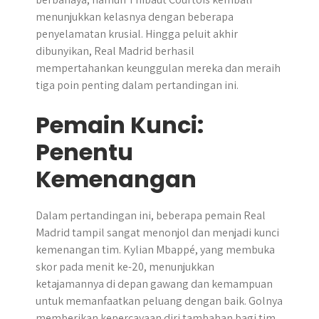
menunjukkan kelasnya dengan beberapa
penyelamatan krusial. Hingga peluit akhir
dibunyikan, Real Madrid berhasil
mempertahankan keunggulan mereka dan meraih
tiga poin penting dalam pertandingan ini.
Pemain Kunci:
Penentu
Kemenangan
Dalam pertandingan ini, beberapa pemain Real
Madrid tampil sangat menonjol dan menjadi kunci
kemenangan tim. Kylian Mbappé, yang membuka
skor pada menit ke-20, menunjukkan
ketajamannya di depan gawang dan kemampuan
untuk memanfaatkan peluang dengan baik. Golnya
memberikan kepercayaan diri tambahan bagi tim