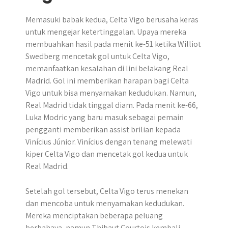
Memasuki babak kedua, Celta Vigo berusaha keras
untuk mengejar ketertinggalan. Upaya mereka
membuahkan hasil pada menit ke-51 ketika Williot
Swedberg mencetak gol untuk Celta Vigo,
memanfaatkan kesalahan di lini belakang Real
Madrid. Gol ini memberikan harapan bagi Celta
Vigo untuk bisa menyamakan kedudukan. Namun,
Real Madrid tidak tinggal diam. Pada menit ke-66,
Luka Modric yang baru masuk sebagai pemain
pengganti memberikan assist brilian kepada
Vinícius Júnior. Vinícius dengan tenang melewati
kiper Celta Vigo dan mencetak gol kedua untuk
Real Madrid.
Setelah gol tersebut, Celta Vigo terus menekan
dan mencoba untuk menyamakan kedudukan.
Mereka menciptakan beberapa peluang
berbahaya, namun Thibaut Courtois kembali