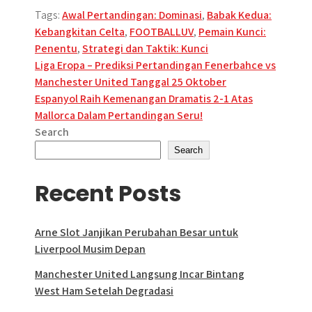
Tags:
Awal Pertandingan: Dominasi
,
Babak Kedua:
Kebangkitan Celta
,
FOOTBALLUV
,
Pemain Kunci:
Penentu
,
Strategi dan Taktik: Kunci
Post
Liga Eropa – Prediksi Pertandingan Fenerbahce vs
Manchester United Tanggal 25 Oktober
navigation
Espanyol Raih Kemenangan Dramatis 2-1 Atas
Mallorca Dalam Pertandingan Seru!​
Search
Search
Recent Posts
Arne Slot Janjikan Perubahan Besar untuk
Liverpool Musim Depan
Manchester United Langsung Incar Bintang
West Ham Setelah Degradasi