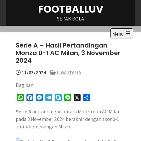
Skip
FOOTBALLUV
to
content
SEPAK BOLA
Menu
Open
Serie A – Hasil Pertandingan
the
main
Monza 0-1 AC Milan, 3 November
menu
2024
11/03/2024
LIGA ITALIA
Bagikan
W
F
M
T
S
L
X
S
h
a
e
e
k
i
h
a
c
s
l
y
n
a
Serie A
pertandingan antara Monza dan AC Milan
t
e
s
e
p
e
r
pada 3 November 2024 berakhir dengan skor 0-1
s
b
e
g
e
e
untuk kemenangan Milan.
A
o
n
r
p
o
g
a