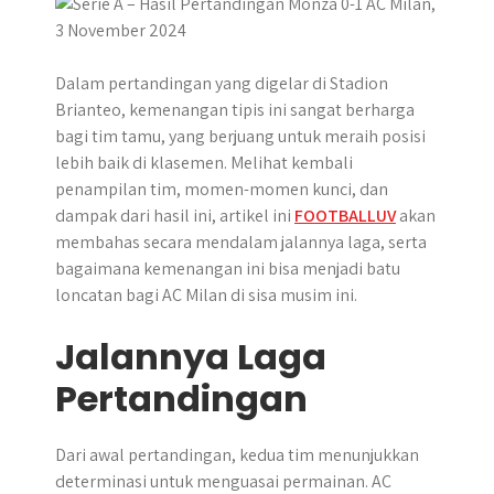
p
k
e
m
r
Dalam pertandingan yang digelar di Stadion
Brianteo, kemenangan tipis ini sangat berharga
bagi tim tamu, yang berjuang untuk meraih posisi
lebih baik di klasemen. Melihat kembali
penampilan tim, momen-momen kunci, dan
dampak dari hasil ini, artikel ini
FOOTBALLUV
akan
membahas secara mendalam jalannya laga, serta
bagaimana kemenangan ini bisa menjadi batu
loncatan bagi AC Milan di sisa musim ini.
Jalannya Laga
Pertandingan
Dari awal pertandingan, kedua tim menunjukkan
determinasi untuk menguasai permainan. AC