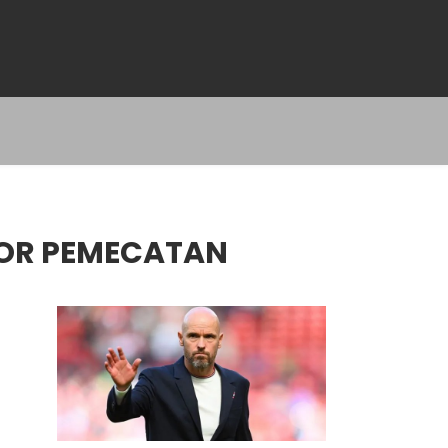
TOR PEMECATAN