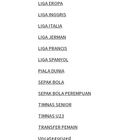
LIGA EROPA
LIGA INGGRIS
LIGA ITALIA
LIGA JERMAN
LIGA PRANCIS
LIGA SPANYOL
PIALA DUNIA
SEPAK BOLA
SEPAK BOLA PEREMPUAN
TIMNAS SENIOR
TIMNAS U23
TRANSFER PEMAIN
Uncategorized