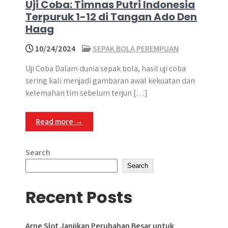
Uji Coba: Timnas Putri Indonesia
Terpuruk 1-12 di Tangan Ado Den
Haag
10/24/2024
SEPAK BOLA PEREMPUAN
Uji Coba Dalam dunia sepak bola, hasil uji coba
sering kali menjadi gambaran awal kekuatan dan
kelemahan tim sebelum terjun […]
Read more →
Search
Search
Recent Posts
Arne Slot Janjikan Perubahan Besar untuk