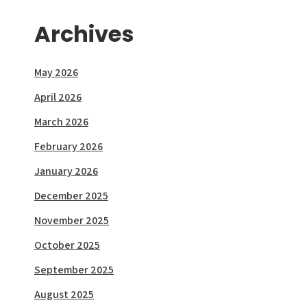
Archives
May 2026
April 2026
March 2026
February 2026
January 2026
December 2025
November 2025
October 2025
September 2025
August 2025