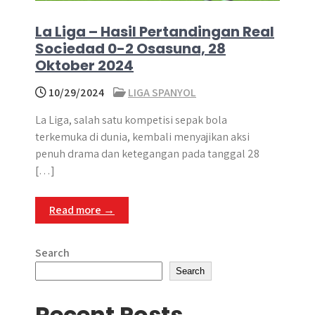
La Liga – Hasil Pertandingan Real
Sociedad 0-2 Osasuna, 28
Oktober 2024
10/29/2024
LIGA SPANYOL
La Liga, salah satu kompetisi sepak bola
terkemuka di dunia, kembali menyajikan aksi
penuh drama dan ketegangan pada tanggal 28
[…]
Read more →
Search
Search
Recent Posts