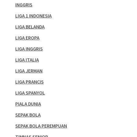
INGGRIS
LIGA 1 INDONESIA
LIGA BELANDA
LIGA EROPA
LIGA INGGRIS
LIGA ITALIA
LIGA JERMAN
LIGA PRANCIS
LIGA SPANYOL
PIALA DUNIA
SEPAK BOLA
SEPAK BOLA PEREMPUAN
TIMNAS SENIOR