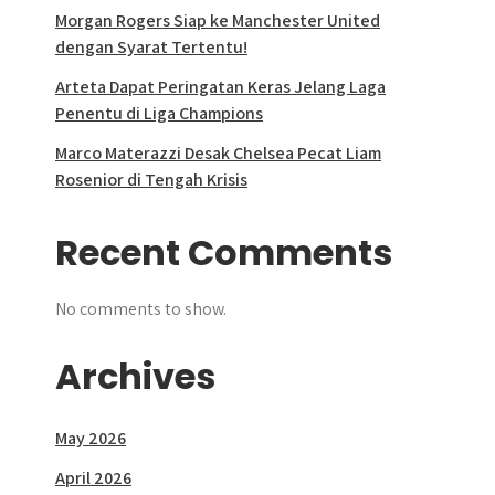
Morgan Rogers Siap ke Manchester United
dengan Syarat Tertentu!
Arteta Dapat Peringatan Keras Jelang Laga
Penentu di Liga Champions
Marco Materazzi Desak Chelsea Pecat Liam
Rosenior di Tengah Krisis
Recent Comments
No comments to show.
Archives
May 2026
April 2026