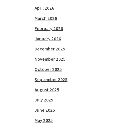
April 2026
March 2026
February 2026
January 2026
December 2025
November 2025
October 2025
September 2025
August 2025
July 2025
June 2025
May 2025