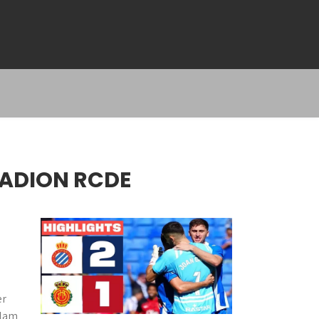
TADION RCDE
er
alam