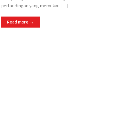
pertandingan yang memukau […]
Read more →