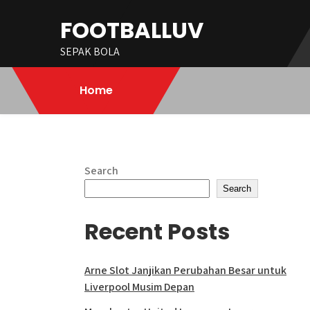
Skip
FOOTBALLUV
to
content
SEPAK BOLA
Home
Search
Search
Recent Posts
Arne Slot Janjikan Perubahan Besar untuk
Liverpool Musim Depan