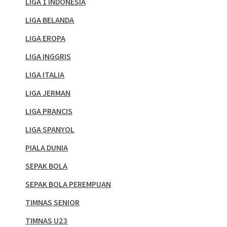
LIGA 1 INDONESIA
LIGA BELANDA
LIGA EROPA
LIGA INGGRIS
LIGA ITALIA
LIGA JERMAN
LIGA PRANCIS
LIGA SPANYOL
PIALA DUNIA
SEPAK BOLA
SEPAK BOLA PEREMPUAN
TIMNAS SENIOR
TIMNAS U23