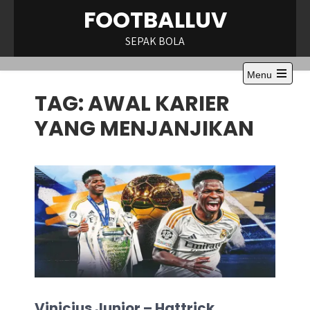
Skip
FOOTBALLUV
to
content
SEPAK BOLA
Menu
Open
TAG:
AWAL KARIER
the
main
menu
YANG MENJANJIKAN
Vinicius Junior – Hattrick