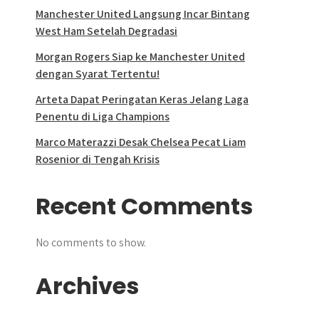
Manchester United Langsung Incar Bintang
West Ham Setelah Degradasi
Morgan Rogers Siap ke Manchester United
dengan Syarat Tertentu!
Arteta Dapat Peringatan Keras Jelang Laga
Penentu di Liga Champions
Marco Materazzi Desak Chelsea Pecat Liam
Rosenior di Tengah Krisis
Recent Comments
No comments to show.
Archives