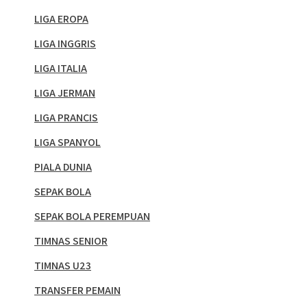
LIGA EROPA
LIGA INGGRIS
LIGA ITALIA
LIGA JERMAN
LIGA PRANCIS
LIGA SPANYOL
PIALA DUNIA
SEPAK BOLA
SEPAK BOLA PEREMPUAN
TIMNAS SENIOR
TIMNAS U23
TRANSFER PEMAIN