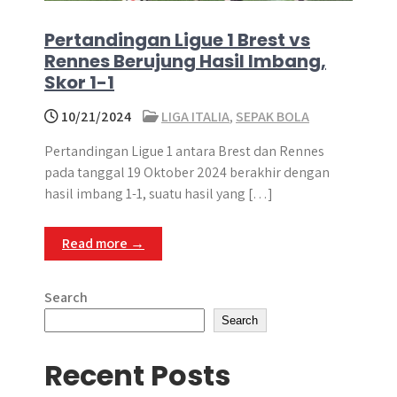
Pertandingan Ligue 1 Brest vs
Rennes Berujung Hasil Imbang,
Skor 1-1
10/21/2024
LIGA ITALIA
,
SEPAK BOLA
Pertandingan Ligue 1 antara Brest dan Rennes
pada tanggal 19 Oktober 2024 berakhir dengan
hasil imbang 1-1, suatu hasil yang […]
Read more →
Search
Search
Recent Posts