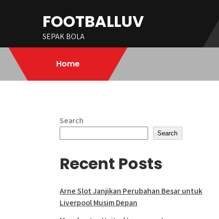
Skip
FOOTBALLUV
to
content
SEPAK BOLA
Home
Search
Search
Recent Posts
Arne Slot Janjikan Perubahan Besar untuk
Liverpool Musim Depan