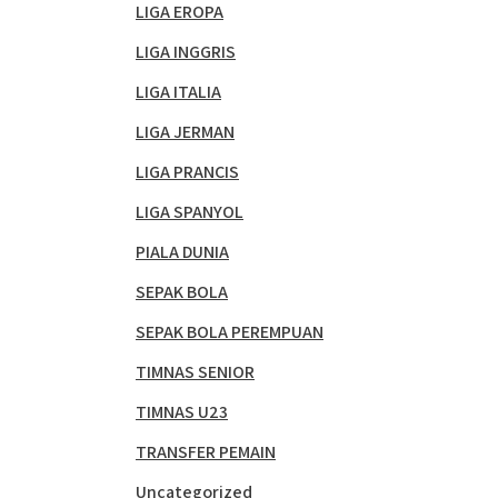
LIGA EROPA
LIGA INGGRIS
LIGA ITALIA
LIGA JERMAN
LIGA PRANCIS
LIGA SPANYOL
PIALA DUNIA
SEPAK BOLA
SEPAK BOLA PEREMPUAN
TIMNAS SENIOR
TIMNAS U23
TRANSFER PEMAIN
Uncategorized