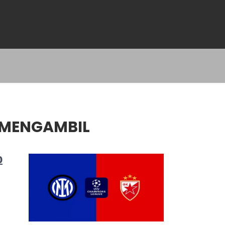
 MENGAMBIL
0