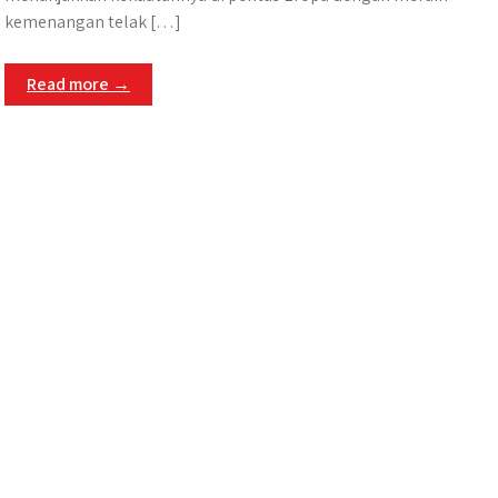
kemenangan telak […]
Read more →