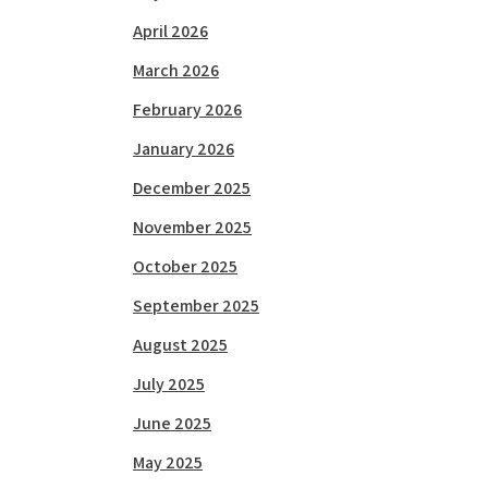
April 2026
March 2026
February 2026
January 2026
December 2025
November 2025
October 2025
September 2025
August 2025
July 2025
June 2025
May 2025