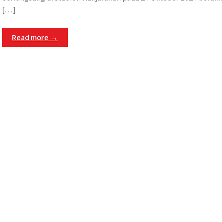
[…]
Read more →