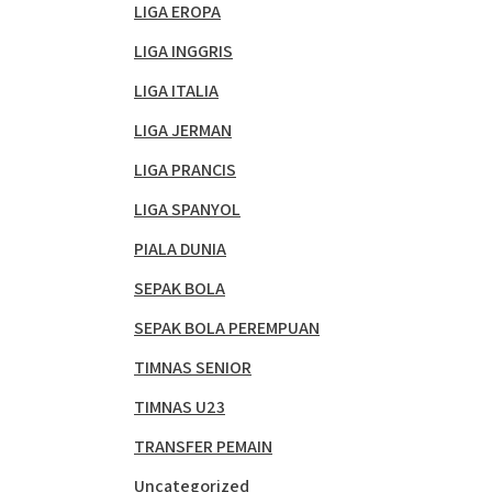
LIGA EROPA
LIGA INGGRIS
LIGA ITALIA
LIGA JERMAN
LIGA PRANCIS
LIGA SPANYOL
PIALA DUNIA
SEPAK BOLA
SEPAK BOLA PEREMPUAN
TIMNAS SENIOR
TIMNAS U23
TRANSFER PEMAIN
Uncategorized