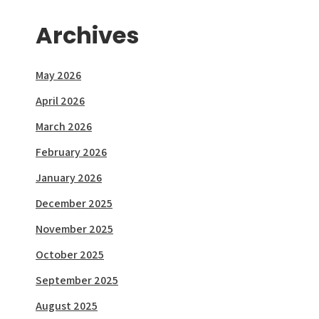
Archives
May 2026
April 2026
March 2026
February 2026
January 2026
December 2025
November 2025
October 2025
September 2025
August 2025