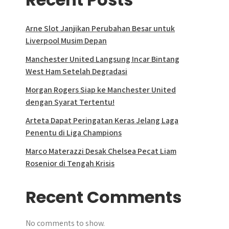
Arne Slot Janjikan Perubahan Besar untuk
Liverpool Musim Depan
Manchester United Langsung Incar Bintang
West Ham Setelah Degradasi
Morgan Rogers Siap ke Manchester United
dengan Syarat Tertentu!
Arteta Dapat Peringatan Keras Jelang Laga
Penentu di Liga Champions
Marco Materazzi Desak Chelsea Pecat Liam
Rosenior di Tengah Krisis
Recent Comments
No comments to show.