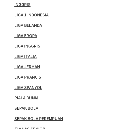
INGGRIS
LIGA 1 INDONESIA
LIGA BELANDA
LIGA EROPA
LIGA INGGRIS
LIGA ITALIA
LIGA JERMAN
LIGA PRANCIS
LIGA SPANYOL
PIALA DUNIA
SEPAK BOLA
SEPAK BOLA PEREMPUAN
TIMNAS SENIOR