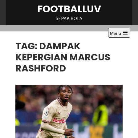
Skip
FOOTBALLUV
to
content
SEPAK BOLA
Menu
Open
TAG:
DAMPAK
the
main
menu
KEPERGIAN MARCUS
RASHFORD