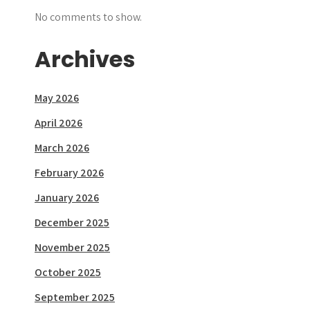
No comments to show.
Archives
May 2026
April 2026
March 2026
February 2026
January 2026
December 2025
November 2025
October 2025
September 2025