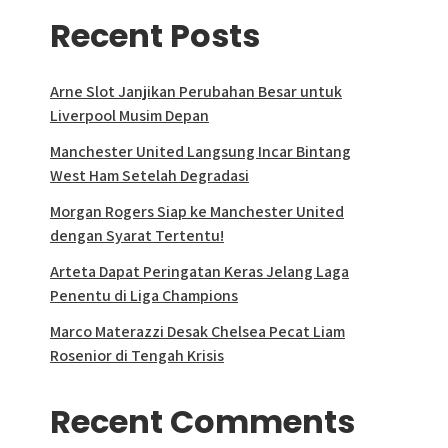
Recent Posts
Arne Slot Janjikan Perubahan Besar untuk
Liverpool Musim Depan
Manchester United Langsung Incar Bintang
West Ham Setelah Degradasi
Morgan Rogers Siap ke Manchester United
dengan Syarat Tertentu!
Arteta Dapat Peringatan Keras Jelang Laga
Penentu di Liga Champions
Marco Materazzi Desak Chelsea Pecat Liam
Rosenior di Tengah Krisis
Recent Comments