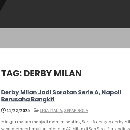
TAG:
DERBY MILAN
Derby Milan Jadi Sorotan Serie A, Napoli
Berusaha Bangkit
11/22/2025
LIGA ITALIA
,
SEPAK BOLA
Minggu malam menjadi momen penting Serie A dengan derby Mi
yang mempertemukan Inter dan AC Milan di San Siro. Pertanding