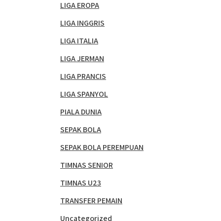
LIGA EROPA
LIGA INGGRIS
LIGA ITALIA
LIGA JERMAN
LIGA PRANCIS
LIGA SPANYOL
PIALA DUNIA
SEPAK BOLA
SEPAK BOLA PEREMPUAN
TIMNAS SENIOR
TIMNAS U23
TRANSFER PEMAIN
Uncategorized