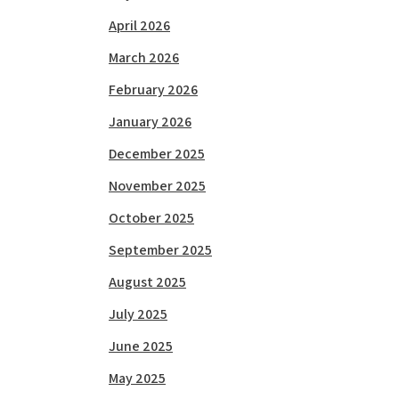
April 2026
March 2026
February 2026
January 2026
December 2025
November 2025
October 2025
September 2025
August 2025
July 2025
June 2025
May 2025