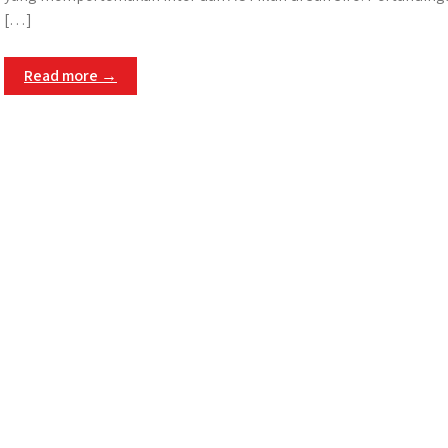
[…]
Read more →