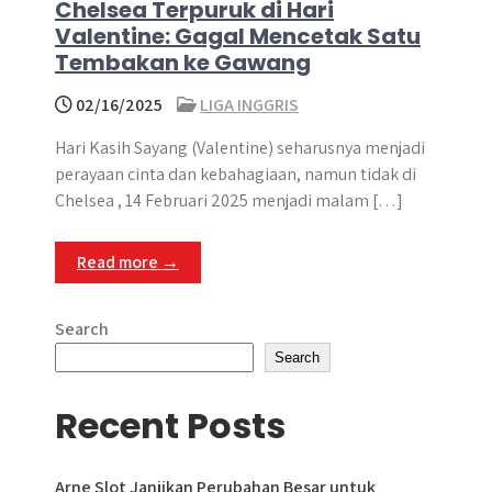
Chelsea Terpuruk di Hari
Valentine: Gagal Mencetak Satu
Tembakan ke Gawang
02/16/2025
LIGA INGGRIS
Hari Kasih Sayang (Valentine) seharusnya menjadi
perayaan cinta dan kebahagiaan, namun tidak di
Chelsea , 14 Februari 2025 menjadi malam […]
Read more →
Search
Search
Recent Posts
Arne Slot Janjikan Perubahan Besar untuk