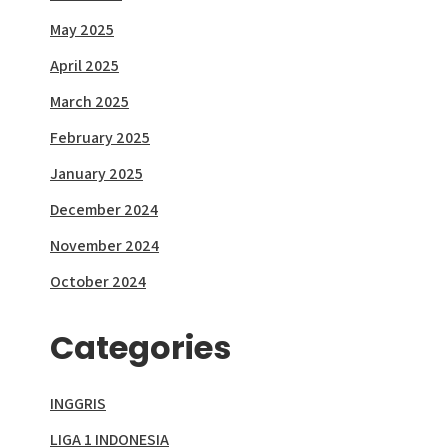
May 2025
April 2025
March 2025
February 2025
January 2025
December 2024
November 2024
October 2024
Categories
INGGRIS
LIGA 1 INDONESIA