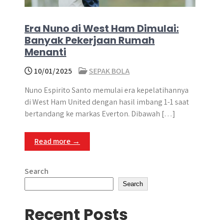
Era Nuno di West Ham Dimulai:
Banyak Pekerjaan Rumah
Menanti
10/01/2025
SEPAK BOLA
Nuno Espirito Santo memulai era kepelatihannya
di West Ham United dengan hasil imbang 1-1 saat
bertandang ke markas Everton. Dibawah […]
Read more →
Search
Search
Recent Posts