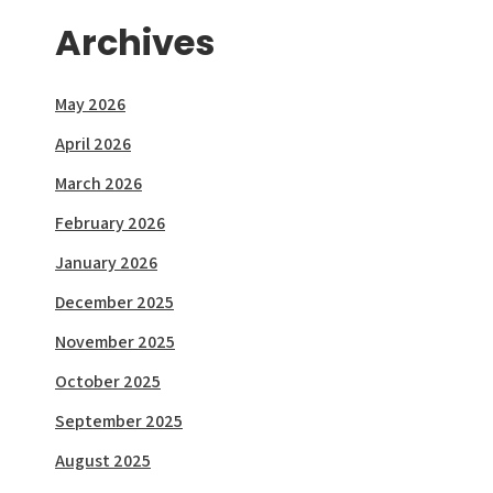
Archives
May 2026
April 2026
March 2026
February 2026
January 2026
December 2025
November 2025
October 2025
September 2025
August 2025