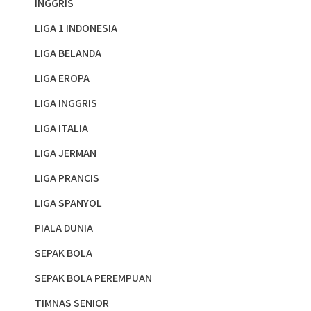
INGGRIS
LIGA 1 INDONESIA
LIGA BELANDA
LIGA EROPA
LIGA INGGRIS
LIGA ITALIA
LIGA JERMAN
LIGA PRANCIS
LIGA SPANYOL
PIALA DUNIA
SEPAK BOLA
SEPAK BOLA PEREMPUAN
TIMNAS SENIOR