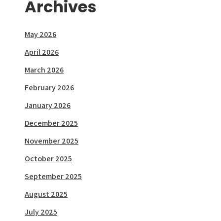
Archives
May 2026
April 2026
March 2026
February 2026
January 2026
December 2025
November 2025
October 2025
September 2025
August 2025
July 2025