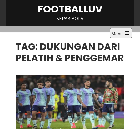
Skip
FOOTBALLUV
to
content
SEPAK BOLA
Menu
Open
TAG:
DUKUNGAN DARI
the
main
menu
PELATIH & PENGGEMAR