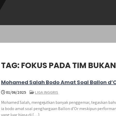
TAG:
FOKUS PADA TIM BUKA
Mohamed Salah Bodo Amat Soal Ballon d’
01/06/2025
LIGA INGGRIS
Mohamed Salah, mengejutkan banyak penggemar, tegaskan bah
ia bodo amat soal penghargaan Ballon d’Or meskipun performa
yang luar biasa di […]