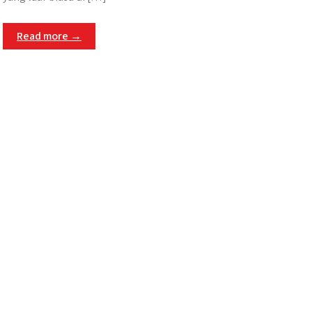
Read more →