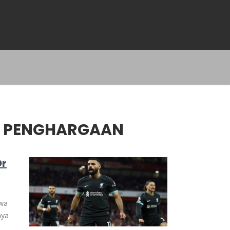
N PENGHARGAAN
Or
wa
nya