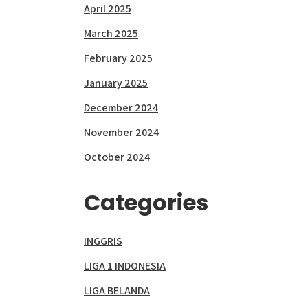
April 2025
March 2025
February 2025
January 2025
December 2024
November 2024
October 2024
Categories
INGGRIS
LIGA 1 INDONESIA
LIGA BELANDA