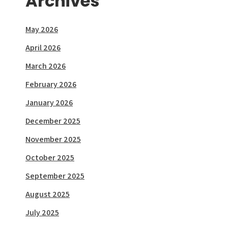
Archives
May 2026
April 2026
March 2026
February 2026
January 2026
December 2025
November 2025
October 2025
September 2025
August 2025
July 2025