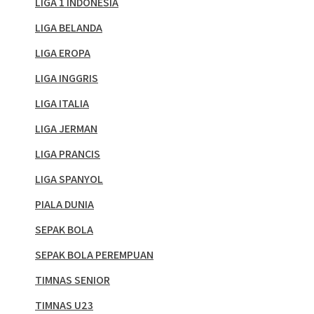
LIGA 1 INDONESIA
LIGA BELANDA
LIGA EROPA
LIGA INGGRIS
LIGA ITALIA
LIGA JERMAN
LIGA PRANCIS
LIGA SPANYOL
PIALA DUNIA
SEPAK BOLA
SEPAK BOLA PEREMPUAN
TIMNAS SENIOR
TIMNAS U23