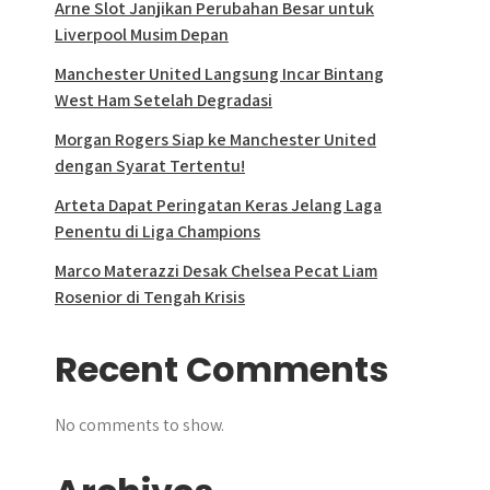
Arne Slot Janjikan Perubahan Besar untuk
Liverpool Musim Depan
Manchester United Langsung Incar Bintang
West Ham Setelah Degradasi
Morgan Rogers Siap ke Manchester United
dengan Syarat Tertentu!
Arteta Dapat Peringatan Keras Jelang Laga
Penentu di Liga Champions
Marco Materazzi Desak Chelsea Pecat Liam
Rosenior di Tengah Krisis
Recent Comments
No comments to show.