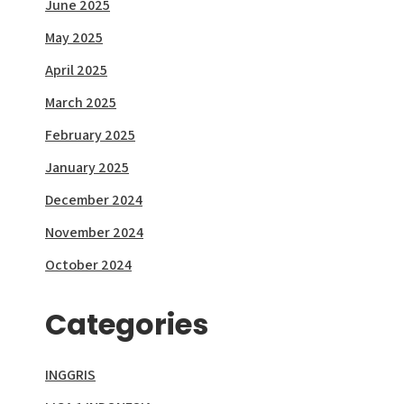
June 2025
May 2025
April 2025
March 2025
February 2025
January 2025
December 2024
November 2024
October 2024
Categories
INGGRIS