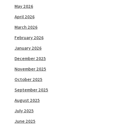
May 2026
April 2026
March 2026
February 2026
January 2026
December 2025
November 2025
October 2025
September 2025
August 2025
July 2025
June 2025