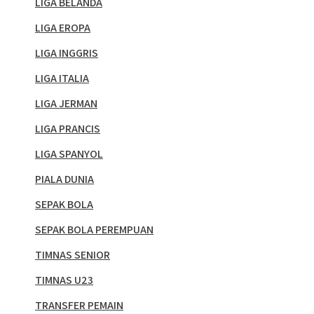
LIGA BELANDA
LIGA EROPA
LIGA INGGRIS
LIGA ITALIA
LIGA JERMAN
LIGA PRANCIS
LIGA SPANYOL
PIALA DUNIA
SEPAK BOLA
SEPAK BOLA PEREMPUAN
TIMNAS SENIOR
TIMNAS U23
TRANSFER PEMAIN