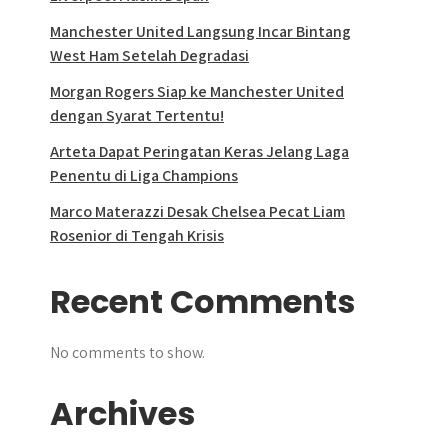
Manchester United Langsung Incar Bintang
West Ham Setelah Degradasi
Morgan Rogers Siap ke Manchester United
dengan Syarat Tertentu!
Arteta Dapat Peringatan Keras Jelang Laga
Penentu di Liga Champions
Marco Materazzi Desak Chelsea Pecat Liam
Rosenior di Tengah Krisis
Recent Comments
No comments to show.
Archives