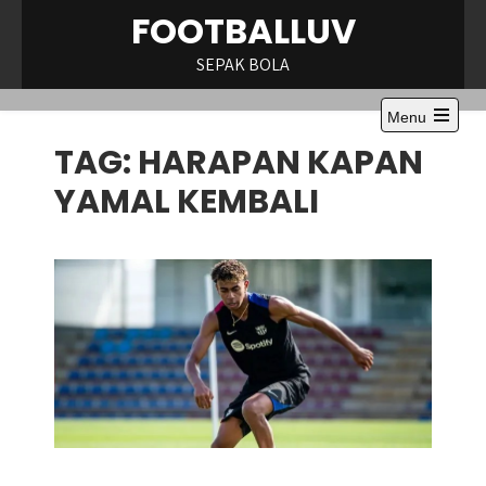
Skip
FOOTBALLUV
to
content
SEPAK BOLA
Menu
Open
TAG:
HARAPAN KAPAN
the
main
menu
YAMAL KEMBALI