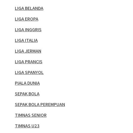
LIGA BELANDA
LIGA EROPA
LIGA INGGRIS
LIGA ITALIA
LIGA JERMAN
LIGA PRANCIS
LIGA SPANYOL
PIALA DUNIA
SEPAK BOLA
SEPAK BOLA PEREMPUAN
TIMNAS SENIOR
TIMNAS U23