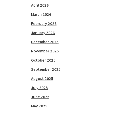
April 2026
March 2026
February 2026
January 2026
December 2025
November 2025
October 2025
September 2025
August 2025
July 2025
June 2025
May 2025