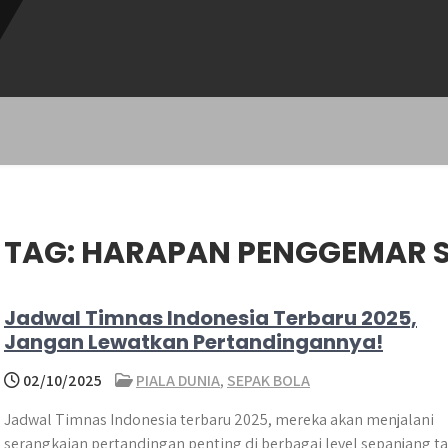
TAG:
HARAPAN PENGGEMAR S
Jadwal Timnas Indonesia Terbaru 2025,
Jangan Lewatkan Pertandingannya!
02/10/2025
PIALA DUNIA
,
SEPAK BOLA
Jadwal Timnas Indonesia terbaru 2025, mereka akan menjalani
serangkaian pertandingan penting di berbagai level sepanjang t