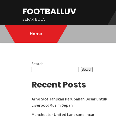
Skip
FOOTBALLUV
to
content
SEPAK BOLA
Home
Search
Search
Recent Posts
Arne Slot Janjikan Perubahan Besar untuk
Liverpool Musim Depan
Manchester United Langsung Incar