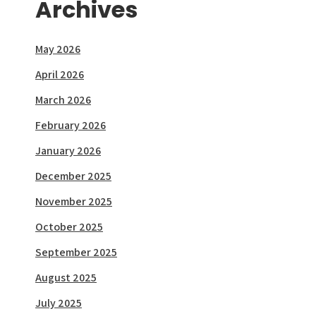
Archives
May 2026
April 2026
March 2026
February 2026
January 2026
December 2025
November 2025
October 2025
September 2025
August 2025
July 2025