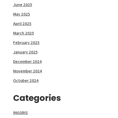
June 2025
May 2025
April 2025
March 2025
February 2025
January 2025
December 2024
November 2024
October 2024
Categories
INGGRIS