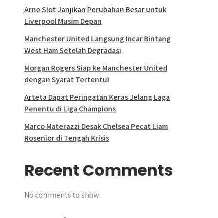
Arne Slot Janjikan Perubahan Besar untuk
Liverpool Musim Depan
Manchester United Langsung Incar Bintang
West Ham Setelah Degradasi
Morgan Rogers Siap ke Manchester United
dengan Syarat Tertentu!
Arteta Dapat Peringatan Keras Jelang Laga
Penentu di Liga Champions
Marco Materazzi Desak Chelsea Pecat Liam
Rosenior di Tengah Krisis
Recent Comments
No comments to show.