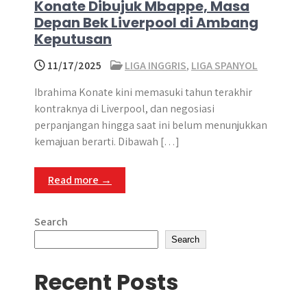
Konate Dibujuk Mbappe, Masa
Depan Bek Liverpool di Ambang
Keputusan
11/17/2025
LIGA INGGRIS
,
LIGA SPANYOL
Ibrahima Konate kini memasuki tahun terakhir
kontraknya di Liverpool, dan negosiasi
perpanjangan hingga saat ini belum menunjukkan
kemajuan berarti. Dibawah […]
Read more →
Search
Search
Recent Posts