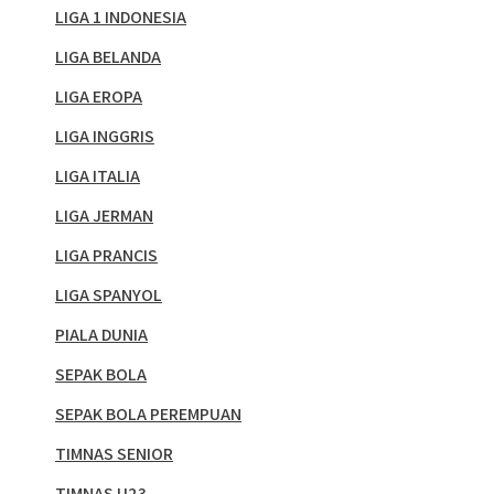
LIGA 1 INDONESIA
LIGA BELANDA
LIGA EROPA
LIGA INGGRIS
LIGA ITALIA
LIGA JERMAN
LIGA PRANCIS
LIGA SPANYOL
PIALA DUNIA
SEPAK BOLA
SEPAK BOLA PEREMPUAN
TIMNAS SENIOR
TIMNAS U23