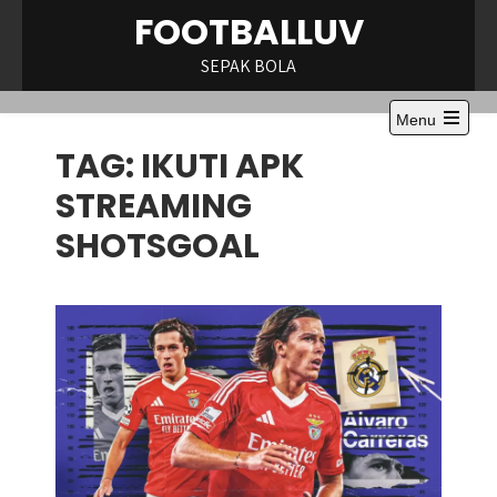
Skip
FOOTBALLUV
to
content
SEPAK BOLA
Menu
Open
TAG:
IKUTI APK
the
main
menu
STREAMING
SHOTSGOAL