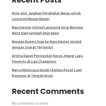
Arne Slot Janjikan Perubahan Besar untuk
Liverpool Musim Depan
Manchester United Langsung Incar Bintang
West Ham Setelah Degradasi
Morgan Rogers Siap ke Manchester United
dengan Syarat Tertentu!
Arteta Dapat Peringatan Keras Jelang Laga
Penentu di Liga Champions
Marco Materazzi Desak Chelsea Pecat Liam
Rosenior di Tengah Krisis
Recent Comments
No comments to show.