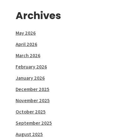
Archives
May 2026
April 2026
March 2026
February 2026
January 2026
December 2025
November 2025
October 2025
September 2025
August 2025