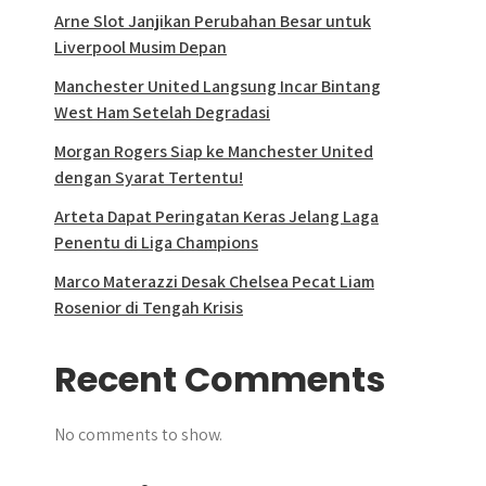
Arne Slot Janjikan Perubahan Besar untuk
Liverpool Musim Depan
Manchester United Langsung Incar Bintang
West Ham Setelah Degradasi
Morgan Rogers Siap ke Manchester United
dengan Syarat Tertentu!
Arteta Dapat Peringatan Keras Jelang Laga
Penentu di Liga Champions
Marco Materazzi Desak Chelsea Pecat Liam
Rosenior di Tengah Krisis
Recent Comments
No comments to show.