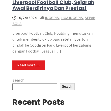
Liverpool Football Club, Sejarah
Awal Berdirinya Dan Prestasi
10/24/2024
INGGRIS
,
LIGA INGGRIS
,
SEPAK
BOLA
Liverpool Football Club, Houlding memutuskan
untuk membentuk klub baru setelah Everton
pindah ke Goodison Park. Liverpool bergabung
dengan Football League […]
Read more →
Search
Search
Recent Posts