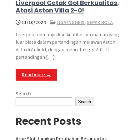
Liverpool Cetak Gol Berkualitas,
Atasi Aston Villa 2-0!
11/10/2024
LIGA INGGRIS
,
SEPAK BOLA
Liverpool menunjukkan kualitas permainan yang
luar biasa dalam pertandingan melawan Aston
Villa di Anfield, dengan mencetak gol 2-0.​ ​​Di
pertandingan […]
Read more →
Search
Search
Recent Posts
Arne Slot Janjikan Perubahan Besar untuk