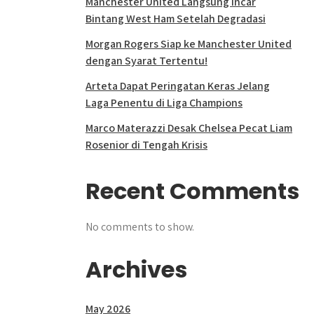
Manchester United Langsung Incar
Bintang West Ham Setelah Degradasi
Morgan Rogers Siap ke Manchester United
dengan Syarat Tertentu!
Arteta Dapat Peringatan Keras Jelang
Laga Penentu di Liga Champions
Marco Materazzi Desak Chelsea Pecat Liam
Rosenior di Tengah Krisis
Recent Comments
No comments to show.
Archives
May 2026