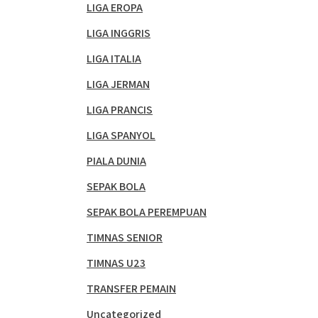
LIGA EROPA
LIGA INGGRIS
LIGA ITALIA
LIGA JERMAN
LIGA PRANCIS
LIGA SPANYOL
PIALA DUNIA
SEPAK BOLA
SEPAK BOLA PEREMPUAN
TIMNAS SENIOR
TIMNAS U23
TRANSFER PEMAIN
Uncategorized