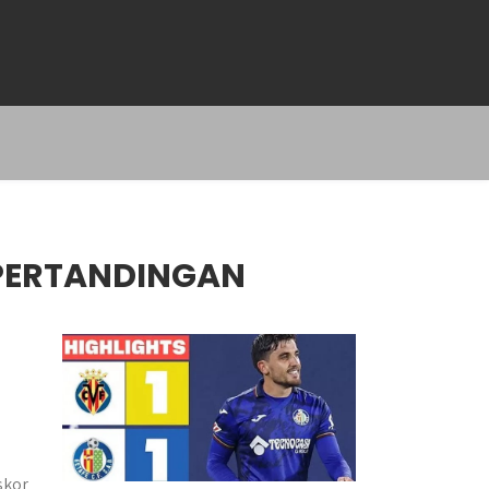
 PERTANDINGAN
skor