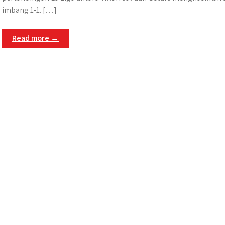
imbang 1-1.​ […]
Read more →