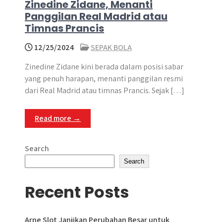
Zinedine Zidane, Menanti
Panggilan Real Madrid atau
Timnas Prancis
12/25/2024
SEPAK BOLA
Zinedine Zidane kini berada dalam posisi sabar
yang penuh harapan, menanti panggilan resmi
dari Real Madrid atau timnas Prancis.​ Sejak […]
Read more →
Search
Search
Recent Posts
Arne Slot Janjikan Perubahan Besar untuk