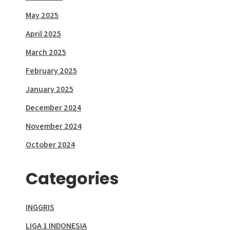
May 2025
April 2025
March 2025
February 2025
January 2025
December 2024
November 2024
October 2024
Categories
INGGRIS
LIGA 1 INDONESIA