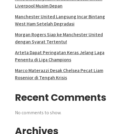
Liverpool Musim Depan
Manchester United Langsung Incar Bintang
West Ham Setelah Degradasi
Morgan Rogers Siap ke Manchester United
dengan Syarat Tertentu!
Arteta Dapat Peringatan Keras Jelang Laga
Penentu di Liga Champions
Marco Materazzi Desak Chelsea Pecat Liam
Rosenior di Tengah Krisis
Recent Comments
No comments to show.
Archives