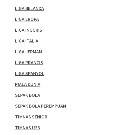
LIGA BELANDA
LIGA EROPA
LIGA INGGRIS
LIGA ITALIA
LIGA JERMAN
LIGA PRANCIS
LIGA SPANYOL
PIALA DUNIA
SEPAK BOLA
SEPAK BOLA PEREMPUAN
TIMNAS SENIOR
TIMNAS U23