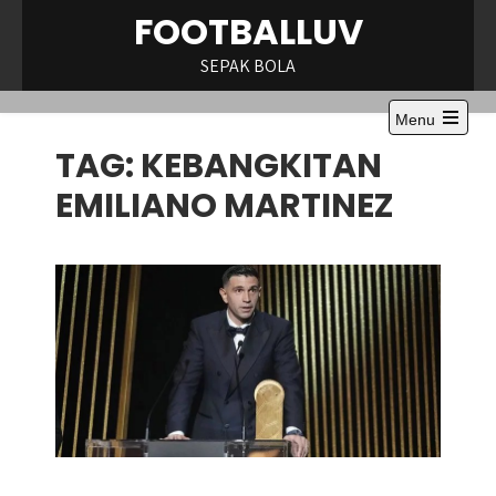
Skip
FOOTBALLUV
to
content
SEPAK BOLA
Menu
Open
TAG:
KEBANGKITAN
the
main
menu
EMILIANO MARTINEZ