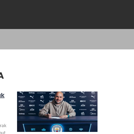
A
ak
rak
but