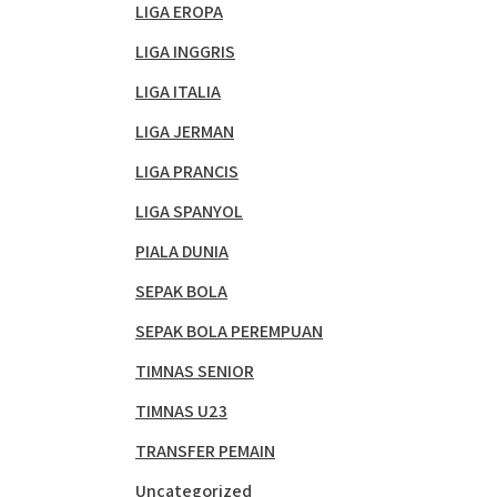
LIGA EROPA
LIGA INGGRIS
LIGA ITALIA
LIGA JERMAN
LIGA PRANCIS
LIGA SPANYOL
PIALA DUNIA
SEPAK BOLA
SEPAK BOLA PEREMPUAN
TIMNAS SENIOR
TIMNAS U23
TRANSFER PEMAIN
Uncategorized