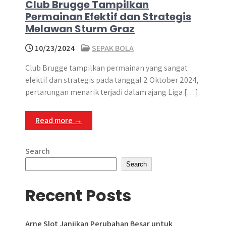
Club Brugge Tampilkan
Permainan Efektif dan Strategis
Melawan Sturm Graz
10/23/2024
SEPAK BOLA
Club Brugge tampilkan permainan yang sangat
efektif dan strategis pada tanggal 2 Oktober 2024,
pertarungan menarik terjadi dalam ajang Liga […]
Read more →
Search
Search
Recent Posts
Arne Slot Janjikan Perubahan Besar untuk