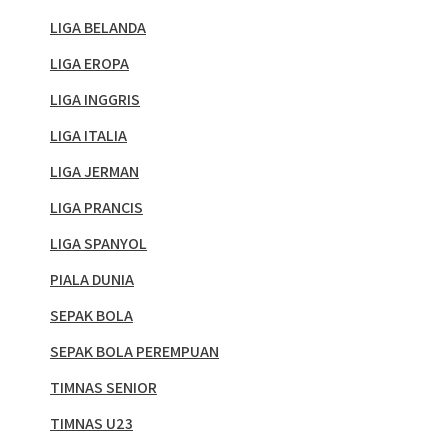
LIGA BELANDA
LIGA EROPA
LIGA INGGRIS
LIGA ITALIA
LIGA JERMAN
LIGA PRANCIS
LIGA SPANYOL
PIALA DUNIA
SEPAK BOLA
SEPAK BOLA PEREMPUAN
TIMNAS SENIOR
TIMNAS U23