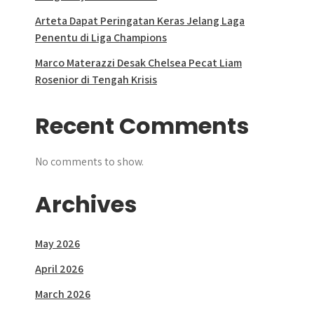
Arteta Dapat Peringatan Keras Jelang Laga
Penentu di Liga Champions
Marco Materazzi Desak Chelsea Pecat Liam
Rosenior di Tengah Krisis
Recent Comments
No comments to show.
Archives
May 2026
April 2026
March 2026