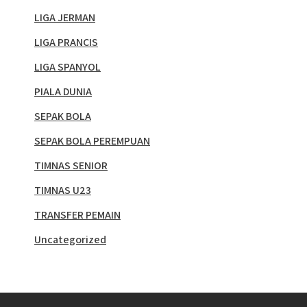
LIGA JERMAN
LIGA PRANCIS
LIGA SPANYOL
PIALA DUNIA
SEPAK BOLA
SEPAK BOLA PEREMPUAN
TIMNAS SENIOR
TIMNAS U23
TRANSFER PEMAIN
Uncategorized