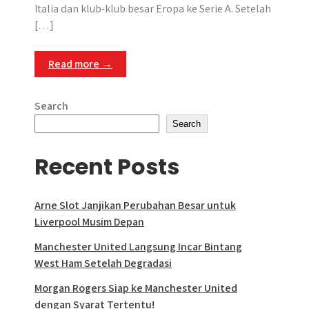
Italia dan klub-klub besar Eropa ke Serie A. Setelah
[…]
Read more →
Search
Search
Recent Posts
Arne Slot Janjikan Perubahan Besar untuk
Liverpool Musim Depan
Manchester United Langsung Incar Bintang
West Ham Setelah Degradasi
Morgan Rogers Siap ke Manchester United
dengan Syarat Tertentu!