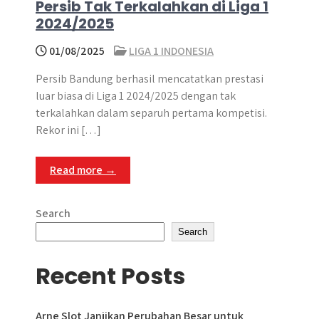
Persib Tak Terkalahkan di Liga 1
2024/2025
01/08/2025
LIGA 1 INDONESIA
​Persib Bandung berhasil mencatatkan prestasi
luar biasa di Liga 1 2024/2025 dengan tak
terkalahkan dalam separuh pertama kompetisi.​
Rekor ini […]
Read more →
Search
Search
Recent Posts
Arne Slot Janjikan Perubahan Besar untuk