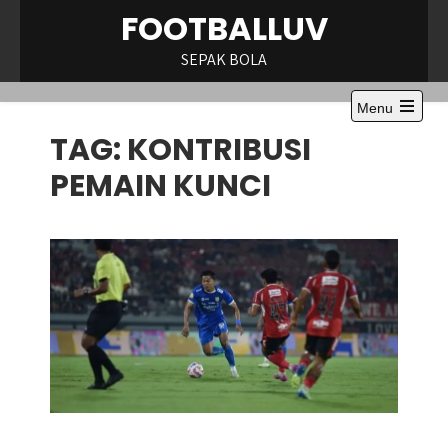
Skip
FOOTBALLUV
to
content
SEPAK BOLA
Menu
Open
TAG:
KONTRIBUSI
the
main
menu
PEMAIN KUNCI