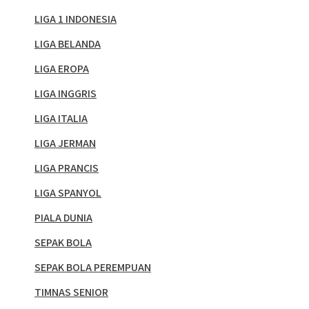
LIGA 1 INDONESIA
LIGA BELANDA
LIGA EROPA
LIGA INGGRIS
LIGA ITALIA
LIGA JERMAN
LIGA PRANCIS
LIGA SPANYOL
PIALA DUNIA
SEPAK BOLA
SEPAK BOLA PEREMPUAN
TIMNAS SENIOR